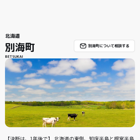
北海道
別海町
別海町について相談する
BETSUKAI
【決断は、1年後で】 北海道の東側、知床半島と根室半島