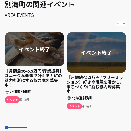
別海町の関連イベント
AREA EVENTS
【月額最大45.5万円/産業振興】
ユニークな発想で叶える！町の
【月額約45.5万円 / フリーミッ
魅力を形にする協力隊を募集
ション】好きや得意を活かし、
中！
まちづくりに励む協力隊募集
中！
北海道別海町
北海道別海町
別海町
イベント
別海町
イベント