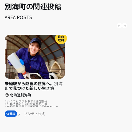
別海町の関連投稿
AREA POSTS
独自
取材
未経験から酪農の世界へ。別海
町で見つけた新しい生き方
北海道別海町
いつでもアウトドア
独自取材
半島の暮らし
新規就農の仕事
自然と暮らす
地域おこし
農業の仕事
地域おこし協力隊
地方移住
島暮らし
漁師の仕事
酪農の仕事
ワープシティ公式
体験談