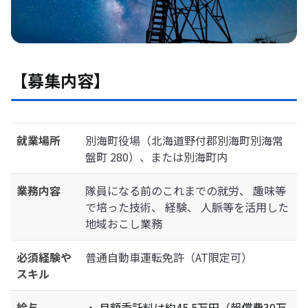
【募集内容】
就業場所
別海町役場（北海道野付郡別海町別海常
盤町 280）、または別海町内
業務内容
隊員になる前のこれまでの就労、 趣味等
で培った技術、 経験、 人脈等を活用した
地域おこし業務
必須経験や
普通自動車運転免許（AT限定可）
スキル
給与
・ 月額委託料は約45.5万円（報償費30万