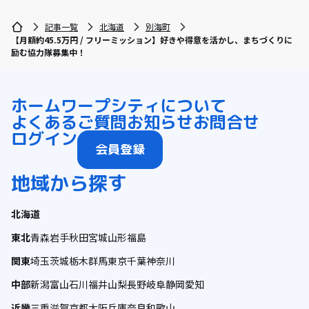
記事一覧
北海道
別海町
【月額約45.5万円 / フリーミッション】好きや得意を活かし、まちづくりに
励む協力隊募集中！
ホーム
ワープシティについて
よくあるご質問
お知らせ
お問合せ
ログイン
会員登録
地域から探す
北海道
東北
青森
岩手
秋田
宮城
山形
福島
関東
埼玉
茨城
栃木
群馬
東京
千葉
神奈川
中部
新潟
富山
石川
福井
山梨
長野
岐阜
静岡
愛知
近畿
三重
滋賀
京都
大阪
兵庫
奈良
和歌山