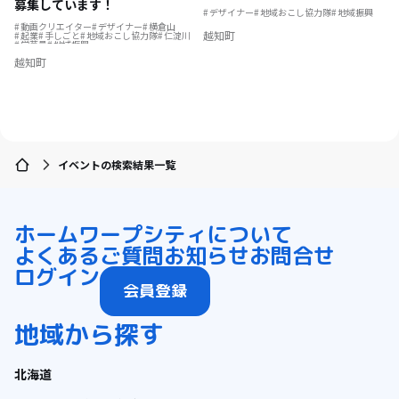
募集しています！
デザイナー
地域おこし協力隊
地域振興
動画クリエイター
デザイナー
横倉山
越知町
起業
手しごと
地域おこし協力隊
仁淀川
学芸員
地域振興
越知町
イベントの検索結果一覧
ホーム
ワープシティについて
よくあるご質問
お知らせ
お問合せ
ログイン
会員登録
地域から探す
北海道