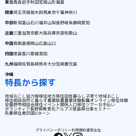
東北
青森
岩手
秋田
宮城
山形
福島
関東
埼玉
茨城
栃木
群馬
東京
千葉
神奈川
中部
新潟
富山
石川
福井
山梨
長野
岐阜
静岡
愛知
近畿
三重
滋賀
京都
大阪
兵庫
奈良
和歌山
中国
鳥取
島根
岡山
広島
山口
四国
徳島
香川
愛媛
高知
九州
福岡
佐賀
長崎
熊本
大分
宮崎
鹿児島
沖縄
特長から探す
地域おこし協力隊
移住
地方移住
田舎暮らし
子育て
地域おこし
移住相談
自然と暮らす
農業
就農
農業体験
転職
オンライン
移住体験
安曇野市
相談会
移住イベント
関係人口
移住ツアー
お手伝い
ボランティア
長野県
教育
北アルプス
徳島県
仕事
セミナー
先輩移住者
四国
Uターン
プライバシーポリシー
利用規約
運営会社