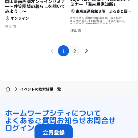
岡山県南西部オンラインセミナ
ミナー「温古民家知新」
ー～井笠圏域の暮らしを覗いて
みよう！～
東京交通会館８階 ふるさと回帰支援センター
空き家を活用
津山市
岡山県
移住
オンライン
自然と暮らす
田舎暮らし
夢の暮らし
古民家を活用
歴史をつむぐ
笠岡市
津山市
1
2
イベントの検索結果一覧
ホーム
ワープシティについて
よくあるご質問
お知らせ
お問合せ
ログイン
会員登録