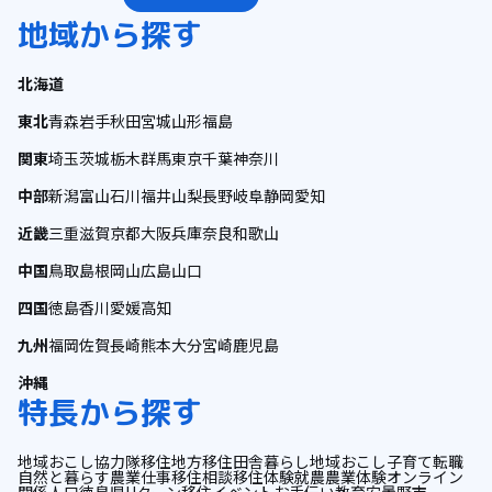
地域から探す
北海道
東北
青森
岩手
秋田
宮城
山形
福島
関東
埼玉
茨城
栃木
群馬
東京
千葉
神奈川
中部
新潟
富山
石川
福井
山梨
長野
岐阜
静岡
愛知
近畿
三重
滋賀
京都
大阪
兵庫
奈良
和歌山
中国
鳥取
島根
岡山
広島
山口
四国
徳島
香川
愛媛
高知
九州
福岡
佐賀
長崎
熊本
大分
宮崎
鹿児島
沖縄
特長から探す
地域おこし協力隊
移住
地方移住
田舎暮らし
地域おこし
子育て
転職
自然と暮らす
農業
仕事
移住相談
移住体験
就農
農業体験
オンライン
関係人口
徳島県
Uターン
移住イベント
お手伝い
教育
安曇野市