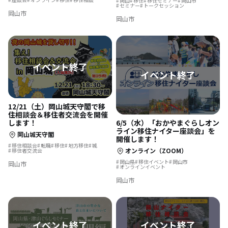
岡山
移住
移住セミナー
岡山市
セミナー
トークセッション
岡山市
岡山市
12/21（土）岡山城天守閣で移
住相談会＆移住者交流会を開催
します！
6/5（水）「おかやまぐらしオン
ライン移住ナイター座談会」を
岡山城天守閣
開催します！
移住相談会
転職
移住
地方移住
城
オンライン（ZOOM）
移住者交流会
岡山県
移住イベント
岡山市
岡山市
オンラインイベント
岡山市