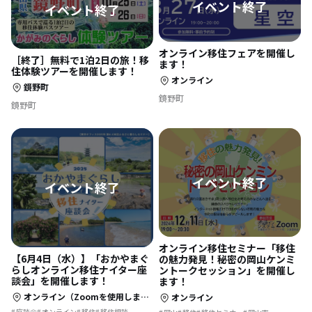
オンライン移住フェアを開催し
［終了］無料で1泊2日の旅！移
ます！
住体験ツアーを開催します！
オンライン
鏡野町
鏡野町
鏡野町
オンライン移住セミナー「移住
【6月4日（水）】「おかやまぐ
の魅力発見！秘密の岡山ケンミ
らしオンライン移住ナイター座
ントークセッション」を開催し
談会」を開催します！
ます！
オンライン（Zoomを使用します）
オンライン
座談会
オンライン
移住
移住相談