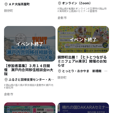
オンライン（Zoom）
ＡＰ大阪茶屋町
岡山県
転職
オンライン
玉野市
岡山市
鏡野町
美咲町
公務員
セミナー
倉敷市
倉敷市
鏡野町出展！【ヒトとつながる
ミニフェアin東京】開催のお知
らせ
【参加者募集】３月１４日開
催 瀬戸内合同移住相談会in大
とっとり・おかやま 新橋館 2階
阪
鏡野町
ふるさと回帰支援センター・大阪セミナールーム
岡山県
香川県
移住相談
倉敷市
瀬戸内
高松市
倉敷市