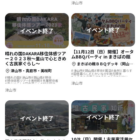
津山市
勝央町
久米南町
【11月12日（日）開催】オータ
晴れの国DAKARA移住体感ツア
ムBBQパーティ in まきばの館
ー２０２３秋～里山で心ときめ
く古民家ぐらし～
まきばの館ＢＢＱデッキ（岡山県久米郡美咲町北２２７２）
津山市・真庭市・美咲町
津山市
岡山県
移住
婚活
自然と暮らす
田舎暮らし
とかいなか
地方移住
ふるさとで暮らす
まちづくり
出会い
晴れの国
津山市
岡山県
移住
温泉の近く
恋活
地域を活性化
移住体感ツアー
美咲町
先輩移住者
津山市
バーベキュー
里山ぐらし
田舎暮らし
地方移住
古民家ぐらし
真庭市
古民家
津山市
10/8（日）開催！古民家活用セ