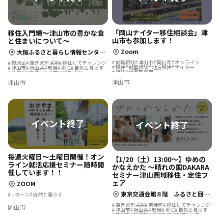
「岡山ナイター移住相談会」津
移住入門編～津山市の豊かな食
山市も参加します！
と住まいについて～
Zoom
大阪ふるさと暮らし情報センター セミナー室【凛】の間
就職相談
津山市
岡山県
オンライン
補助金
空き家を活用
移住してチャレンジ
移住
就農相談
地方移住
ナイター
津山市
岡山県
転職
移住
自然と暮らす
相談会
県警採用
仕事
田舎暮らし
古民家を活用
津山市
津山市
毎週火曜日〜土曜日開催！オン
【1/20（土）13:00～】ゆめの
ライン就活応援セミナー随時開
かなえかた ～晴れの国DAKARA
催しています！！
セミナー津山圏域移住・定住フ
ェア
ZOOM
東京交通会館８階 ふるさと回帰支援センター セミナールームＢ
Uターン
自然と暮らす
空き家を活用
奈義町
移住してチャレンジ
岡山市
津山市
岡山県
転職
移住
自然と暮らす
美咲町
鏡野町
移住を機に起業
仕事
田舎暮らし
夢の暮らし
古民家を活用