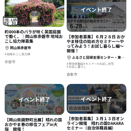
7月
12月
02
31
約800本のバラが咲く英国庭園
で働く。｜岡山県赤磐市 地域お
【参加者募集】６月２８日 おか
こし協力隊募集
やま移住の始め方セミナー～や
ってみよう！お試し暮らし編～
岡山県赤磐市
開催！
地域おこし協力隊
ふるさと回帰支援センター・東京セミナールームC、D
赤磐市
移住体験談
セミナー
お試し住宅
お試し暮らし
倉敷市
【参加者募集】３月１３日オン
【岡山県鏡野町出展】晴れの国
ライン開催 晴れの国DAKARA
おかやま春の移住フェアin大
セミナー（自治体職員編）
阪 開催！