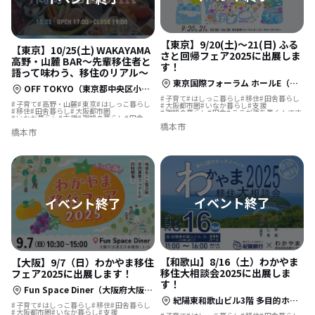
【東京】9/20(土)～21(日) ふる
【東京】10/25(土) WAKAYAMA
さと回帰フェア2025に出展しま
高野・山麓 BAR～先輩移住者と
す！
語って味わう、移住のリアル～
東京国際フォーラム ホールE（地下2階）、ロビーギャラリー（地下1階）
OFF TOKYO（東京都中央区小伝馬町21-2 2F）
子育て
はしっこ暮らし
移住
田舎暮らし
子育て
高野・山麓
東京
はしっこ暮らし
大阪都市圏
いなか暮らし
支援
移住
田舎暮らし
大阪都市圏
理想の暮らし
田舎
ここが落ち着くんです
いなか暮らし
支援
理想の暮らし
田舎
ここが落ち着くんです
橋本市
橋本市
【和歌山】8/16（土）わかやま
【大阪】9/7（日）わかやま移住
移住大相談会2025に出展しま
フェア2025に出展します！
す！
Fun Space Diner（大阪府大阪市浪速区日本橋西1-3-26）
紀陽東和歌山ビル3階 多目的ホール※紀陽銀行東和歌山支店（和歌山市友田町4丁目123）
子育て
はしっこ暮らし
移住
田舎暮らし
大阪都市圏
いなか暮らし
支援