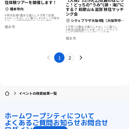
【大阪】11/30(土)近畿のはしっ
住体験ツアーを開催します！
こ！どっちの"うみ"(湖・海)"に
橋本市内
する？ 和歌山＆滋賀 移住マッチ
ング会
移住支援
農ある暮らし
子育て支援
Jターン
はしっこ暮らし
Uターン
移住
シティプラザ大阪4階（大阪市中央区本町橋2－31）
Iターン
移住体験ツアー
まち案内
オーガニックライフ
支援
橋本市
ここが落ち着くんです
子育て
農ある暮らし
はしっこ暮らし
移住
田舎暮らし
オーガニックライフ
大阪都市圏
いなか暮らし
支援
理想の暮らし
田舎
ここが落ち着くんです
橋本市
1
2
イベントの検索結果一覧
ホーム
ワープシティについて
よくあるご質問
お知らせ
お問合せ