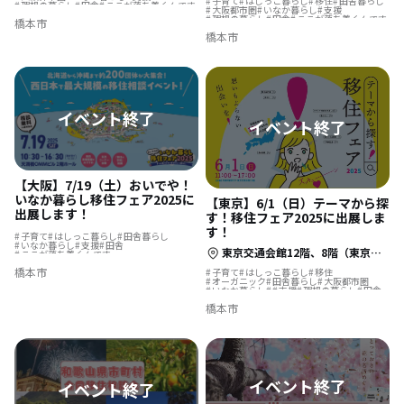
子育て
はしっこ暮らし
移住
田舎暮らし
理想の暮らし
田舎
ここが落ち着くんです
大阪都市圏
いなか暮らし
支援
理想の暮らし
田舎
ここが落ち着くんです
橋本市
橋本市
【大阪】7/19（土）おいでや！
いなか暮らし移住フェア2025に
【東京】6/1（日）テーマから探
出展します！
す！移住フェア2025に出展しま
す！
子育て
はしっこ暮らし
田舎暮らし
いなか暮らし
支援
田舎
東京交通会館12階、8階（東京都千代田区有楽町2-10-1）
ここが落ち着くんです
橋本市
子育て
はしっこ暮らし
移住
オーガニック
田舎暮らし
大阪都市圏
いなか暮らし
支援
理想の暮らし
田舎
ここが落ち着くんです
橋本市