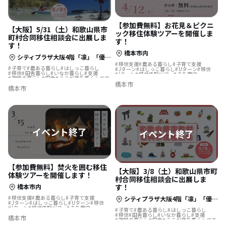
【参加費無料】お花見＆ピクニ
【大阪】5/31（土）和歌山県市
ック移住体験ツアーを開催しま
町村合同移住相談会に出展しま
す！
す！
橋本市内
シティプラザ大阪4階「凛」「優」(大阪市中央区本町橋2-31)
移住支援
農ある暮らし
子育て支援
子育て
農ある暮らし
はしっこ暮らし
Jターン
はしっこ暮らし
Uターン
移住
移住
田舎暮らし
いなか暮らし
支援
Iターン
移住体験ツアー
まち案内
理想の暮らし
田舎
ここが落ち着くんです
オーガニックライフ
支援
橋本市
ここが落ち着くんです
橋本市
【参加費無料】焚火を囲む移住
【大阪】3/8（土）和歌山県市町
体験ツアーを開催します！
村合同移住相談会に出展しま
橋本市内
す！
移住支援
農ある暮らし
子育て支援
シティプラザ大阪4階「凛」「優」(大阪市中央区本町橋2-31)
Jターン
はしっこ暮らし
Uターン
移住
Iターン
移住体験ツアー
まち案内
子育て
農ある暮らし
はしっこ暮らし
オーガニックライフ
支援
移住
田舎暮らし
いなか暮らし
支援
橋本市
ここが落ち着くんです
理想の暮らし
田舎
ここが落ち着くんです