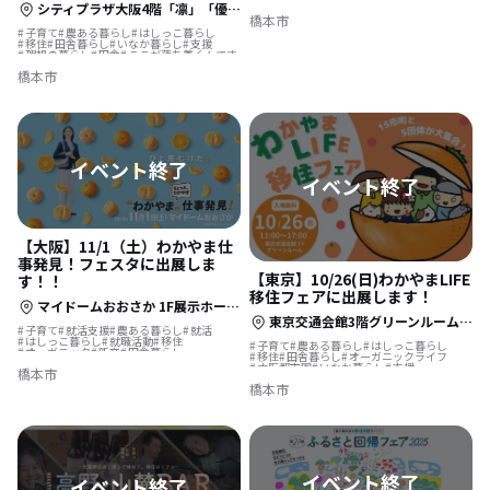
シティプラザ大阪4階「凛」「優」(大阪市中央区本町橋2-31)
オーガニックライフ
支援
バスツアー
橋本市
ここが落ち着くんです
子育て
農ある暮らし
はしっこ暮らし
移住
田舎暮らし
いなか暮らし
支援
理想の暮らし
田舎
ここが落ち着くんです
橋本市
【大阪】11/1（土）わかやま仕
事発見！フェスタに出展しま
【東京】10/26(日)わかやまLIFE
す！！
移住フェアに出展します！
マイドームおおさか 1F展示ホールA(大阪市中央区本町橋2番5号)
東京交通会館3階グリーンルーム（東京都千代田区有楽町2丁目10-1）
子育て
就活支援
農ある暮らし
就活
はしっこ暮らし
就職活動
移住
子育て
農ある暮らし
はしっこ暮らし
オーガニック
新卒
田舎暮らし
移住
田舎暮らし
オーガニックライフ
大阪都市圏
いなか暮らし
支援
2027卒
大阪都市圏
いなか暮らし
支援
橋本市
理想の暮らし
田舎
ここが落ち着くんです
理想の暮らし
田舎
ここが落ち着くんです
橋本市