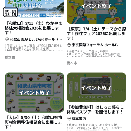
8月
8月
15
15
【和歌山】8/15（土）わかやま
移住大相談会2026に出展しま
【東京】7/4（土）テーマから探
す！
す！移住フェア2026に出展しま
す！
和歌山県JAビル2階和ホール（和歌山市美園町5丁目1-1）
東京国際フォーラム ホールE、ロビーギャラリー（千代田区丸の内3丁目5番1号）
子育て
はしっこ暮らし
移住
田舎暮らし
大阪都市圏
いなか暮らし
支援
子育て
はしっこ暮らし
移住
理想の暮らし
田舎
ここが落ち着くんです
オーガニック
田舎暮らし
大阪都市圏
橋本市
いなか暮らし
支援
理想の暮らし
田舎
ここが落ち着くんです
橋本市
【参加費無料】はしっこ暮らし
体験バスツアーを開催します！
【大阪】5/30（土）和歌山県市
橋本市内
町村合同移住相談会に出展しま
移住支援
農ある暮らし
子育て支援
す！
Jターン
はしっこ暮らし
Uターン
移住
Iターン
先輩移住者
まち案内