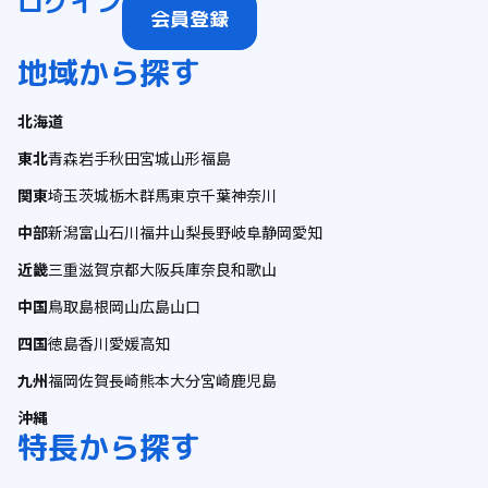
ログイン
会員登録
地域から探す
北海道
東北
青森
岩手
秋田
宮城
山形
福島
関東
埼玉
茨城
栃木
群馬
東京
千葉
神奈川
中部
新潟
富山
石川
福井
山梨
長野
岐阜
静岡
愛知
近畿
三重
滋賀
京都
大阪
兵庫
奈良
和歌山
中国
鳥取
島根
岡山
広島
山口
四国
徳島
香川
愛媛
高知
九州
福岡
佐賀
長崎
熊本
大分
宮崎
鹿児島
沖縄
特長から探す