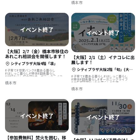
橋本市
【大阪】2/7（金）橋本市移住の
あれこれ相談会を開催します！
【大阪】2/1（土）イナコレに出
展します！
シティプラザ大阪4階「凛」
シティプラザ大阪2階「旬」(大阪市中央区本町橋2-31)
子育て
空家バンク
農ある暮らし
はしっこ暮らし
移住
田舎暮らし
子育て
農ある暮らし
はしっこ暮らし
地域おこし協力隊
オーガニックライフ
移住
田舎暮らし
オーガニックライフ
大阪都市圏
いなか暮らし
セミナー
支援
橋本市
大阪都市圏
いなか暮らし
支援
空き家
理想の暮らし
田舎
理想の暮らし
田舎
ここが落ち着くんです
ここが落ち着くんです
橋本市
【参加費無料】焚火を囲む、移