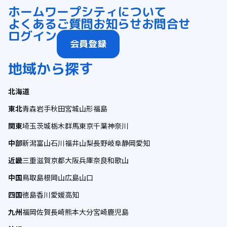
ホーム
ワープシティについて
よくあるご質問
お知らせ
お問合せ
ログイン
会員登録
地域から探す
北海道
東北
青森
岩手
秋田
宮城
山形
福島
関東
埼玉
茨城
栃木
群馬
東京
千葉
神奈川
中部
新潟
富山
石川
福井
山梨
長野
岐阜
静岡
愛知
近畿
三重
滋賀
京都
大阪
兵庫
奈良
和歌山
中国
鳥取
島根
岡山
広島
山口
四国
徳島
香川
愛媛
高知
九州
福岡
佐賀
長崎
熊本
大分
宮崎
鹿児島