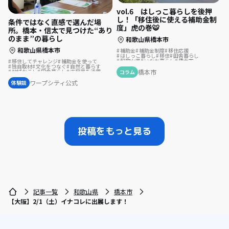
vol.6 はしっこ暮らしを後押
し！「移住後に使える補助金制
条件ではなく直感で選んだ場
度」虎の巻🐯
所。橋本・信太で見つけた“あり
のまま”の暮らし
和歌山県橋本市
和歌山県橋本市
補助金
補助金制度
移住応援
はしっこ暮らし
移住
田舎暮らし
和歌山県
いなか暮らし
橋本市
移住してチャレンジ
補助金を使って
移住コンシェルジュ
理想の暮らし
独自取材
文化をつなぐ
自然と暮らす
橋本市
地域おこし
田舎暮らし
古民家を活用
コラム
歴史をつむぐ
リノベーション・リフォームして
ワープシティ公式
体験談
投稿をもっと見る
記事一覧
和歌山県
橋本市
【大阪】2/1（土）イナコレに出展します！