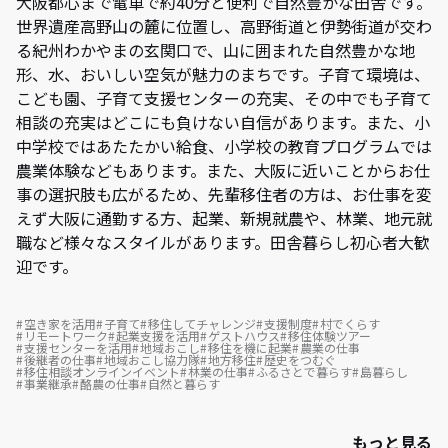
大阪都心まで電車で約40分と便利で自然豊かな田舎です。
世界遺産高野山の麓に位置し、高野街道と伊勢街道が交わ
る紀州わかやまの玄関口で、山に囲まれた自然豊かな地
形、水、おいしい空気が魅力のまちです。子育て環境は、
こども園、子育て支援センターの充実、その中でも子育て
相談の充実はどこにも負けない自信があります。また、小
中学校ではあたたかい給食、小学校の教育プログラムでは
農業体験などもあります。また、大阪に近いことからお仕
事の選択肢も広がるため、先輩移住者の方は、お仕事を変
えず大阪に通勤する方、起業、新規就農や、林業、地元就
職など様々なスタイルがあります。田舎暮らし初心者大歓
迎です。
空き家を活用
子育て
移住してチャレンジ
支援制度
村でくらす
リモートワーク
起業支援を活用
ゲストハウス
移住体験ツアー
支援センターを活用
地域おこし
移住を機に起業
農業の仕事
後継者の仕事
地域おこし協力隊
地方移住
歴史をつむぐ
移住相談オンラインイベント
林業の仕事
ふるさとで暮らす
島暮らし
事業継承
酪農の仕事
自然と暮らす
もっと見る