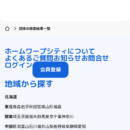
田園風景
子育て
古民家を活用
田園風景
自然と暮らす
ものづくり
起業支援を活用
文化をつなぐ
自給自足の生活
リモートワーク
Uターン
地域を活性化
林業の仕事
補助金を使って
新規就農の仕事
ゲストハウス
支援センターを活用
温泉の近く
移住を機に起業
テレワーク
島暮らし
自然と暮らす
伝統をつなぐ
子育て
地域おこし
補助金を使って
畑のある暮らし
夢の暮らし
リモートワーク
漁師の仕事
お家でお仕事
地方移住
お試し移住
地方移住
狩猟のある暮らし
林業の仕事
農業の仕事
団体の検索結果一覧
事業継承
伝統をつなぐ
新規就農の仕事
支援制度
自給自足の生活
夢の暮らし
お試し移住
移住計画
ホーム
ワープシティについて
よくあるご質問
お知らせ
お問合せ
ログイン
会員登録
地域から探す
北海道
東北
青森
岩手
秋田
宮城
山形
福島
関東
埼玉
茨城
栃木
群馬
東京
千葉
神奈川
中部
新潟
富山
石川
福井
山梨
長野
岐阜
静岡
愛知