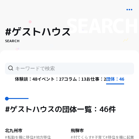
#ゲストハウス
SEARCH
体験談：48
イベント：27
コラム：13
お仕事：2
団体：46
#ゲストハウスの団体一覧：46件
北九州市
飛騨市
転勤を機に移住
地方移住
村でくらす
子育て
移住を機に起業