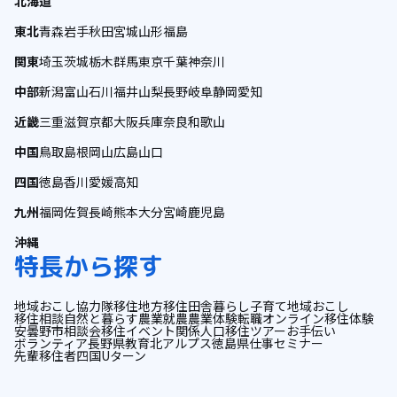
北海道
東北
青森
岩手
秋田
宮城
山形
福島
関東
埼玉
茨城
栃木
群馬
東京
千葉
神奈川
中部
新潟
富山
石川
福井
山梨
長野
岐阜
静岡
愛知
近畿
三重
滋賀
京都
大阪
兵庫
奈良
和歌山
中国
鳥取
島根
岡山
広島
山口
四国
徳島
香川
愛媛
高知
九州
福岡
佐賀
長崎
熊本
大分
宮崎
鹿児島
沖縄
特長から探す
地域おこし協力隊
移住
地方移住
田舎暮らし
子育て
地域おこし
移住相談
自然と暮らす
農業
就農
農業体験
転職
オンライン
移住体験
安曇野市
相談会
移住イベント
関係人口
移住ツアー
お手伝い
ボランティア
長野県
教育
北アルプス
徳島県
仕事
セミナー
先輩移住者
四国
Uターン