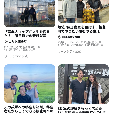
地域 No.1 農家を目指す！飯豊
町でやりたい事をやる生活
「農業人フェアが人生を変え
た！」飯豊町での新規就農
山形県飯豊町
山形県飯豊町
移住してチャレンジ
新規就農の仕事
自然と暮らす
農業の仕事
酪農の仕事
空き家を活用
新規就農の仕事
自然と暮らす
農業の仕事
ワープシティ公式
ワープシティ公式
夫の故郷への移住を決断。移住
SDGsの理解をもっと広めた
者だからこそできる飯豊町への
い！念願だった飯豊町へのUタ