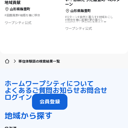
地域貢献
ーン
山形県飯豊町
山形県飯豊町
田園風景
結婚を機に移住
Uターン
自然と暮らす
地域おこし
移住を機に起業
夢の暮らし
ワープシティ公式
地域おこし協力隊
漁師の仕事
結婚を機に移住
ワープシティ公式
移住体験談の検索結果一覧
ホーム
ワープシティについて
よくあるご質問
お知らせ
お問合せ
ログイン
会員登録
地域から探す