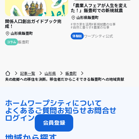
「農業人フェアが人生を変え
た！」飯豊町での新規就農
山形県飯豊町
関係人口創出ガイドブック完
空き家を活用
新規就農の仕事
成！
自然と暮らす
農業の仕事
山形県飯豊町
ワープシティ公式
体験談
飯豊町
コラム
記事一覧
山形県
飯豊町
夫の故郷への移住を決断。移住者だからこそできる飯豊町への地域貢献
ホーム
ワープシティについて
よくあるご質問
お知らせ
お問合せ
ログイン
会員登録
地域から探す