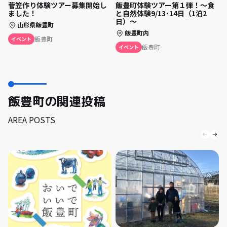
飯豊町体験ツアー第１弾！～食
菅笠作り体験ツアー募集開始し
と自然体験9/13･14日（1泊2
ました！
日）～
山形県飯豊町
飯豊町内
飯豊町
イベント
飯豊町
イベント
飯豊町の関連投稿
AREA POSTS