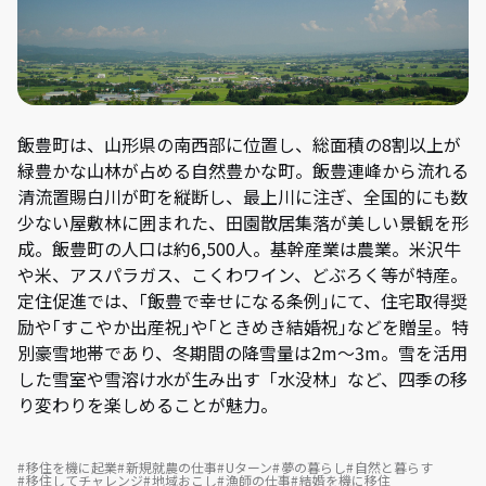
飯豊町は、山形県の南西部に位置し、総面積の8割以上が
緑豊かな山林が占める自然豊かな町。飯豊連峰から流れる
清流置賜白川が町を縦断し、最上川に注ぎ、全国的にも数
少ない屋敷林に囲まれた、田園散居集落が美しい景観を形
成。飯豊町の人口は約6,500人。基幹産業は農業。米沢牛
や米、アスパラガス、こくわワイン、どぶろく等が特産。
定住促進では、｢飯豊で幸せになる条例｣にて、住宅取得奨
励や｢すこやか出産祝｣や｢ときめき結婚祝｣などを贈呈。特
別豪雪地帯であり、冬期間の降雪量は2m～3m。雪を活用
した雪室や雪溶け水が生み出す「水没林」など、四季の移
り変わりを楽しめることが魅力。
移住を機に起業
新規就農の仕事
Uターン
夢の暮らし
自然と暮らす
移住してチャレンジ
地域おこし
漁師の仕事
結婚を機に移住