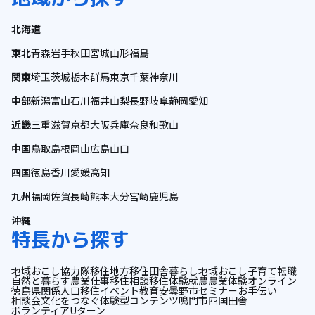
北海道
東北
青森
岩手
秋田
宮城
山形
福島
関東
埼玉
茨城
栃木
群馬
東京
千葉
神奈川
中部
新潟
富山
石川
福井
山梨
長野
岐阜
静岡
愛知
近畿
三重
滋賀
京都
大阪
兵庫
奈良
和歌山
中国
鳥取
島根
岡山
広島
山口
四国
徳島
香川
愛媛
高知
九州
福岡
佐賀
長崎
熊本
大分
宮崎
鹿児島
沖縄
特長から探す
地域おこし協力隊
移住
地方移住
田舎暮らし
地域おこし
子育て
転職
自然と暮らす
農業
仕事
移住相談
移住体験
就農
農業体験
オンライン
徳島県
関係人口
移住イベント
教育
安曇野市
セミナー
お手伝い
相談会
文化をつなぐ
体験型コンテンツ
鳴門市
四国
田舎
ボランティア
Uターン