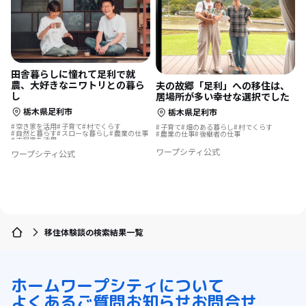
田舎暮らしに憧れて足利で就
農、大好きなニワトリとの暮ら
夫の故郷「足利」への移住は、
し
居場所が多い幸せな選択でした
栃木県足利市
栃木県足利市
空き家を活用
子育て
村でくらす
子育て
畑のある暮らし
村でくらす
自然と暮らす
スローな暮らし
農業の仕事
農業の仕事
後継者の仕事
古民家を活用
リノベーション・リフォームして
ワープシティ公式
ワープシティ公式
移住体験談の検索結果一覧
ホーム
ワープシティについて
よくあるご質問
お知らせ
お問合せ