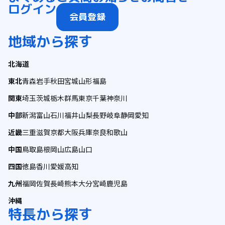
ログイン
会員登録
地域から探す
北海道
東北
青森
岩手
秋田
宮城
山形
福島
関東
埼玉
茨城
栃木
群馬
東京
千葉
神奈川
中部
新潟
富山
石川
福井
山梨
長野
岐阜
静岡
愛知
近畿
三重
滋賀
京都
大阪
兵庫
奈良
和歌山
中国
鳥取
島根
岡山
広島
山口
四国
徳島
香川
愛媛
高知
九州
福岡
佐賀
長崎
熊本
大分
宮崎
鹿児島
沖縄
特長から探す