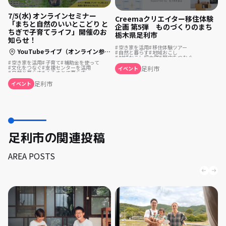
7/5(水) オンラインセミナー
Creemaクリエイター移住体験
「まちと自然のいいとこどり と
企画 第5弾 ものづくりのまち
ちぎで子育てライフ」開催のお
栃木県足利市
知らせ！
空き家を活用
移住体験ツアー
YouTubeライブ（オンライン参加）
自然と暮らす
地域おこし
地域おこし協力隊
歴史をつむぐ
ものづくり
ふるさとで暮らす
空き家を活用
子育て
補助金を使って
文化をつなぐ
支援センターを活用
足利市
イベント
自然と暮らす
ふるさとで暮らす
足利市
イベント
足利市の関連投稿
AREA POSTS