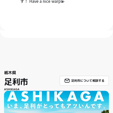
す！ Have a nice warp💫
栃木県
足利市
足利市について相談する
ASHIKAGA