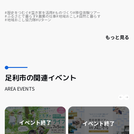
歴史をつむぐ
空き家を活用
ものづくり
移住体験ツアー
ふるさとで暮らす
農業の仕事
地域おこし
自然と暮らす
地域おこし協力隊
Uターン
もっと見る
足利市の関連イベント
AREA EVENTS