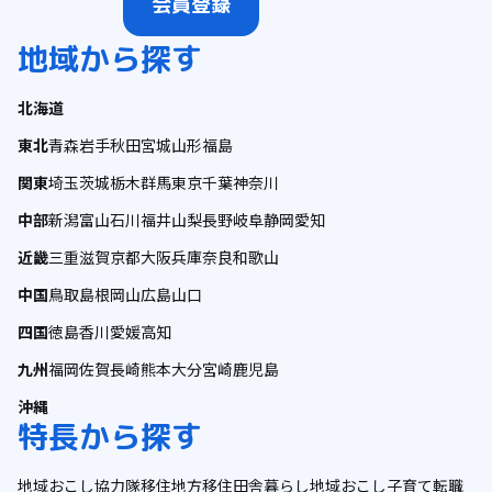
会員登録
地域から探す
北海道
東北
青森
岩手
秋田
宮城
山形
福島
関東
埼玉
茨城
栃木
群馬
東京
千葉
神奈川
中部
新潟
富山
石川
福井
山梨
長野
岐阜
静岡
愛知
近畿
三重
滋賀
京都
大阪
兵庫
奈良
和歌山
中国
鳥取
島根
岡山
広島
山口
四国
徳島
香川
愛媛
高知
九州
福岡
佐賀
長崎
熊本
大分
宮崎
鹿児島
沖縄
特長から探す
地域おこし協力隊
移住
地方移住
田舎暮らし
地域おこし
子育て
転職