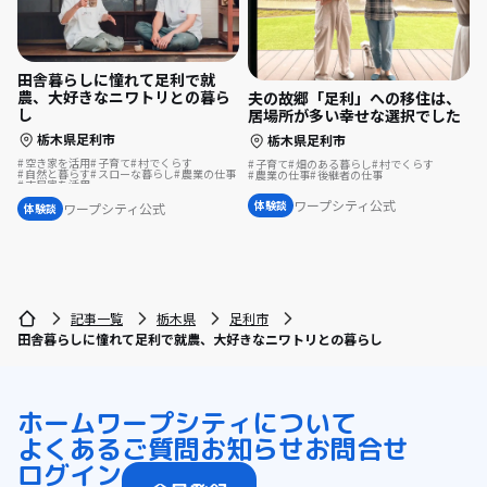
田舎暮らしに憧れて足利で就
農、大好きなニワトリとの暮ら
夫の故郷「足利」への移住は、
し
居場所が多い幸せな選択でした
栃木県足利市
栃木県足利市
空き家を活用
子育て
村でくらす
子育て
畑のある暮らし
村でくらす
自然と暮らす
スローな暮らし
農業の仕事
農業の仕事
後継者の仕事
古民家を活用
リノベーション・リフォームして
ワープシティ公式
体験談
ワープシティ公式
体験談
記事一覧
栃木県
足利市
田舎暮らしに憧れて足利で就農、大好きなニワトリとの暮らし
ホーム
ワープシティについて
よくあるご質問
お知らせ
お問合せ
ログイン