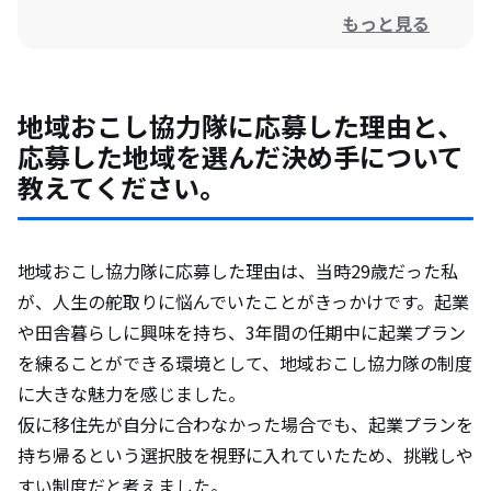
もっと見る
現役時代に印象に残っている出来事や成功
体験について教えて下さい。
地域おこし協力隊に応募した理由と、
活動中に直面した課題や、それをどのよう
応募した地域を選んだ決め手について
に乗り越えたかを教えてください。
教えてください。
地域の人々や自治体との関わりの中で、学
んだことや感じたことはありますか？
地域おこし協力隊に応募した理由は、当時29歳だった私
が、人生の舵取りに悩んでいたことがきっかけです。起業
や田舎暮らしに興味を持ち、3年間の任期中に起業プラン
卒隊後のお仕事について教えてください。
を練ることができる環境として、地域おこし協力隊の制度
に大きな魅力を感じました。
卒隊後の進路に、最も影響を与えた出来事
仮に移住先が自分に合わなかった場合でも、起業プランを
や考えは何ですか？
持ち帰るという選択肢を視野に入れていたため、挑戦しや
すい制度だと考えました。