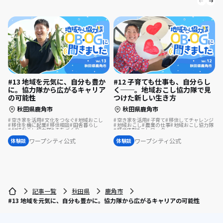
#13 地域を元気に、自分も豊か
#12 子育ても仕事も、自分らし
に。協力隊から広がるキャリア
く──。地域おこし協力隊で見
の可能性
つけた新しい生き方
秋田県鹿角市
秋田県鹿角市
空き家を活用
文化をつなぐ
地域おこし
空き家を活用
子育て
移住してチャレンジ
移住を機に起業
移住相談
田舎暮らし
地域おこし
農業の仕事
地域おこし協力隊
地域おこし協力隊
まちづくり
移住体験
テレワーク
地域おこし協力隊に聞いてみた
地域おこし協力隊に聞いてみた
ワープシティ公式
ワープシティ公式
体験談
体験談
記事一覧
秋田県
鹿角市
#13 地域を元気に、自分も豊かに。協力隊から広がるキャリアの可能性