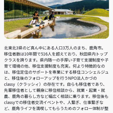
北東北3県のど真ん中にある人口3万人のまち、鹿角市。
移住者数は10年間で516人を超えており、秋田県内トップ
クラスを誇ります。県内随一の手厚い子育て支援制度や子
育て環境の他、移住支援制度も充実。何より特徴的なの
は、移住定住のサポートを専業にする移住コンシェルジュ
と、移住後のフォローアップを行うNPO法人かづの
classy（クラッシィ）の存在です。自らも移住者であり、
先輩移住者として親身に移住相談から、就業・起業・就
農、鹿角の暮らし方など幅広く相談に乗ります。移住後も
classyでの移住者交流イベントや、人繋ぎ、仕事繋ぎな
ど、鹿角ライフを満喫してもらうためのフォロー体制が整