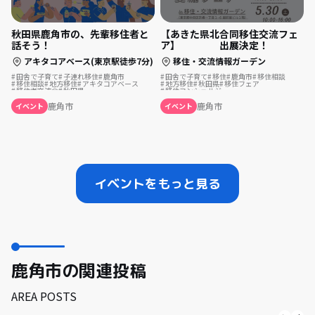
秋田県鹿角市の、先輩移住者と
【あきた県北合同移住交流フェ
話そう！
ア】 出展決定！
アキタコアベース(東京駅徒歩7分)
移住・交流情報ガーデン
田舎で子育て
子連れ移住
鹿角市
田舎で子育て
移住
鹿角市
移住相談
移住相談
地方移住
アキタコアベース
地方移住
秋田県
移住フェア
移住者交流会
秋田県
移住コンシェルジュ
鹿角市
鹿角市
イベント
イベント
イベントをもっと見る
鹿角市の関連投稿
AREA POSTS