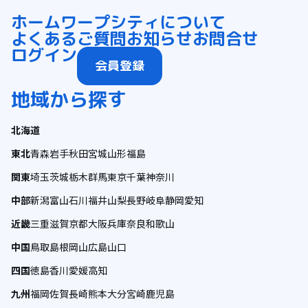
ホーム
ワープシティについて
よくあるご質問
お知らせ
お問合せ
ログイン
会員登録
地域から探す
北海道
東北
青森
岩手
秋田
宮城
山形
福島
関東
埼玉
茨城
栃木
群馬
東京
千葉
神奈川
中部
新潟
富山
石川
福井
山梨
長野
岐阜
静岡
愛知
近畿
三重
滋賀
京都
大阪
兵庫
奈良
和歌山
中国
鳥取
島根
岡山
広島
山口
四国
徳島
香川
愛媛
高知
九州
福岡
佐賀
長崎
熊本
大分
宮崎
鹿児島