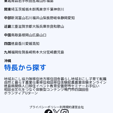
東北
青森
岩手
秋田
宮城
山形
福島
関東
埼玉
茨城
栃木
群馬
東京
千葉
神奈川
中部
新潟
富山
石川
福井
山梨
長野
岐阜
静岡
愛知
近畿
三重
滋賀
京都
大阪
兵庫
奈良
和歌山
中国
鳥取
島根
岡山
広島
山口
四国
徳島
香川
愛媛
高知
九州
福岡
佐賀
長崎
熊本
大分
宮崎
鹿児島
沖縄
特長から探す
地域おこし協力隊
移住
地方移住
田舎暮らし
地域おこし
子育て
転職
自然と暮らす
農業
仕事
移住相談
移住体験
就農
農業体験
オンライン
徳島県
関係人口
移住イベント
教育
安曇野市
セミナー
お手伝い
相談会
文化をつなぐ
体験型コンテンツ
鳴門市
四国
田舎
ボランティア
Uターン
プライバシーポリシー
利用規約
運営会社