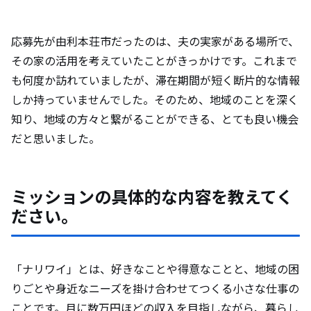
のような成長を感じますか？
応募先が由利本荘市だったのは、夫の実家がある場所で、
今後の展望や目標があれば教えてくださ
その家の活用を考えていたことがきっかけです。これまで
い。
も何度か訪れていましたが、滞在期間が短く断片的な情報
しか持っていませんでした。そのため、地域のことを深く
知り、地域の方々と繋がることができる、とても良い機会
今後地域おこし協力隊を目指す人にアドバ
だと思いました。
イスをお願いします。
ミッションの具体的な内容を教えてく
ださい。
「ナリワイ」とは、好きなことや得意なことと、地域の困
りごとや身近なニーズを掛け合わせてつくる小さな仕事の
ことです。月に数万円ほどの収入を目指しながら、暮らし