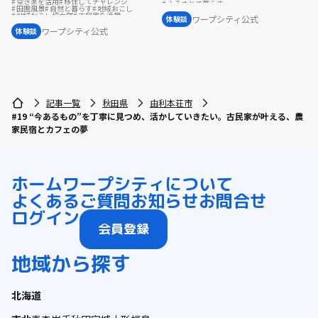
空き家を活用
移住してチャレンジ
ふるさとで暮らす
田園風景
自然と暮らす
地域おこし
地域おこし協力隊に聞いてみた
地域おこし協力隊
古民家を活用
ワープシティ公式
体験談
地域おこし協力隊に聞いてみた
ワープシティ公式
体験談
記事一覧
秋田県
由利本荘市
#19 “今あるもの”を丁寧に見つめ、活かしていきたい。古民家が叶える、農
家民宿とカフェの夢
ホーム
ワープシティについて
よくあるご質問
お知らせ
お問合せ
ログイン
会員登録
地域から探す
北海道