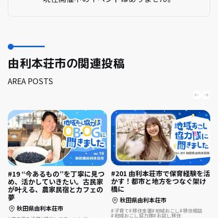
由利本荘市の関連投稿
AREA POSTS
#201 由利本荘市で保育経験を活
#19 “今あるもの”を丁寧に見つ
かす！都市と地方をつなぐ架け
め、活かしていきたい。古民家
橋に
が叶える、農家民宿とカフェの
夢
秋田県由利本荘市
秋田県由利本荘市
子育て
移住支援
地域おこし
移住相談
地域おこし協力隊
お試し移住