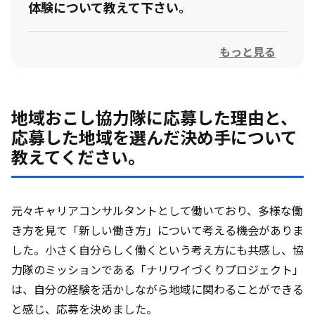
体験について教えて下さい。
もっと見る
活動中に直面した課題や、それをどのよう
に乗り越えたかを教えてください。
地域おこし協力隊に応募した理由と、
地域の人々や自治体との関わりの中で、学
応募した地域を選んだ決め手について
んだことや感じたことはありますか？
教えてください。
卒隊後のお仕事について教えてください。
元々キャリアコンサルタントとして働いており、多様な働
き方を見て「新しい働き方」について考える機会がありま
卒隊後の進路に、最も影響を与えた出来事
した。小さく自分らしく働くという考え方にも共感し、協
や考えは何ですか？
力隊のミッションである「ナリワイづくりプロジェクト」
は、自分の経験を活かしながら地域に関わることができる
協力隊時代の自分と今の自分を比べて、ど
と感じ、応募を決めました。