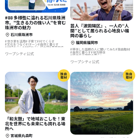
#88 多様性に溢れる石川県珠洲
市。"生きる力の強い人"を育む
芸人『波田陽区』、一人の“人
珠洲市の魅力
間”として居られる心地良い福
石川県珠洲市
岡の暮らし
空き家を活用
子育て
村でくらす
福岡県福岡市
文化をつなぐ
Iターン
自然と暮らす
地域おこし
地域おこし協力隊
事業継承
移住した話題の人に聞いてみた
独自取材
伝統をつなぐ
集落で暮らす
自然と暮らす
地方移住
ワープシティ公式
移住先で理想の暮らし
移住先で理想の暮らし
地域おこし協力隊に聞いてみた
ワープシティ公式
独自
独自
取材
取材
「和太鼓」で地域おこしを！東
北を世界にも未来にも誇れる場
所へ
宮城県丸森町