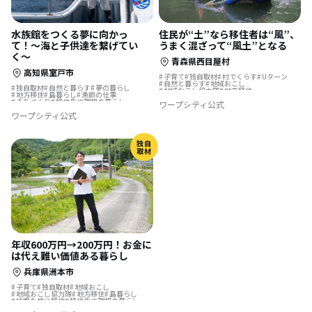
住民が“土”なら移住者は“風”、
水族館をつくる夢に向かっ
うまく混ざって“風土”となる
て！〜海と子供達を繋げてい
く〜
青森県西目屋村
高知県室戸市
子育て
独自取材
村でくらす
Uターン
自然と暮らす
地域おこし
独自取材
自然と暮らす
夢の暮らし
地域おこし協力隊
地方移住
地方移住
島暮らし
漁師の仕事
結婚を機に移住
移住先で理想の暮らし
まちづくり
移住先で理想の暮らし
ワープシティ公式
温泉の近く
転勤を機に移住
ワープシティ公式
独自
取材
年収600万円→200万円！お金に
は代え難い価値ある暮らし
兵庫県洲本市
子育て
独自取材
地域おこし
地域おこし協力隊
地方移住
島暮らし
結婚を機に移住
移住先で理想の暮らし