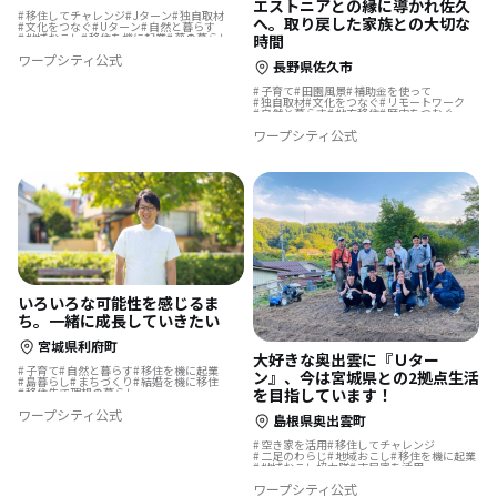
エストニアとの縁に導かれ佐久
移住してチャレンジ
Jターン
独自取材
へ。取り戻した家族との大切な
文化をつなぐ
Uターン
自然と暮らす
地域おこし
移住を機に起業
夢の暮らし
時間
地域おこし協力隊
地方移住
歴史をつむぐ
ワープシティ公式
ふるさとで暮らす
島暮らし
伝統をつなぐ
長野県佐久市
移住先で理想の暮らし
地域を活性化
子育て
田園風景
補助金を使って
独自取材
文化をつなぐ
リモートワーク
自然と暮らす
地方移住
歴史をつむぐ
避暑地で過ごす
移住先で理想の暮らし
ワープシティ公式
いろいろな可能性を感じるま
ち。一緒に成長していきたい
宮城県利府町
大好きな奥出雲に『Ｕター
子育て
自然と暮らす
移住を機に起業
ン』、今は宮城県との2拠点生活
島暮らし
まちづくり
結婚を機に移住
移住先で理想の暮らし
を目指しています！
ワープシティ公式
島根県奥出雲町
空き家を活用
移住してチャレンジ
二足のわらじ
地域おこし
移住を機に起業
地域おこし協力隊
古民家を活用
結婚を機に移住
移住先で理想の暮らし
ワープシティ公式