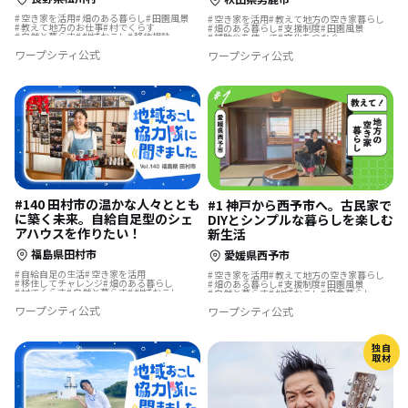
空き家を活用
畑のある暮らし
田園風景
空き家を活用
教えて地方の空き家暮らし
教えて地方のお仕事
村でくらす
畑のある暮らし
支援制度
田園風景
自然と暮らす
地域おこし
移住相談
補助金を使って
文化をつなぐ
地域おこし協力隊
ふるさとで暮らす
自然と暮らす
田舎暮らし
夢の暮らし
ワープシティ公式
ワープシティ公式
移住先で理想の暮らし
地方移住
古民家を活用
ふるさとで暮らす
地域おこし協力隊に聞いてみた
リノベーション・リフォームして
移住先で理想の暮らし
#140 田村市の温かな人々ととも
#1 神戸から西予市へ。古民家で
に築く未来。自給自足型のシェ
DIYとシンプルな暮らしを楽しむ
アハウスを作りたい！
新生活
福島県田村市
愛媛県西予市
自給自足の生活
空き家を活用
空き家を活用
教えて地方の空き家暮らし
移住してチャレンジ
畑のある暮らし
畑のある暮らし
支援制度
田園風景
村でくらす
自然と暮らす
地域おこし
自然と暮らす
地域おこし
田舎暮らし
移住を機に起業
移住相談
夢の暮らし
地域おこし協力隊
古民家を活用
移住体験
ワープシティ公式
ワープシティ公式
地域おこし協力隊
スポーツで豊かに
リノベーション・リフォームして
古民家を活用
歴史をつむぐ
移住体験
移住先で理想の暮らし
シェアハウスで暮らす
島暮らし
移住先で理想の暮らし
地域を活性化
地域おこし協力隊に聞いてみた
独自
取材