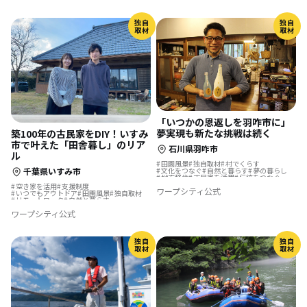
独自
独自
取材
取材
「いつかの恩返しを羽咋市に」
夢実現も新たな挑戦は続く
築100年の古民家をDIY！いすみ
市で叶えた「田舎暮し」のリア
石川県羽咋市
ル
田園風景
独自取材
村でくらす
千葉県いすみ市
文化をつなぐ
自然と暮らす
夢の暮らし
地方移住
古民家を活用
伝統をつなぐ
移住先で理想の暮らし
地域を活性化
空き家を活用
支援制度
ワープシティ公式
いつでもアウトドア
田園風景
独自取材
リモートワーク
自然と暮らす
移住を機に起業
地方移住
古民家を活用
ワープシティ公式
リノベーション・リフォームして
移住先で理想の暮らし
独自
独自
取材
取材