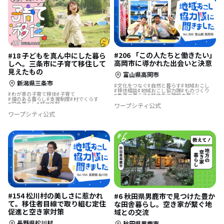
#206 「この人たちと働きたい」
#18 子どもを真ん中にした暮ら
高岡市に導かれた出会いと決意
しへ。三条市に子育て移住して
見えたもの
富山県高岡市
新潟県三条市
文化をつなぐ
自然と暮らす
地域おこし
移住相談
地域おこし協力隊
ものづくり
わが家の子育て移住
子育て
集落で暮らす
移住先で理想の暮らし
畑のある暮らし
支援制度
村でくらす
地域おこし協力隊に聞いてみた
田舎暮らし
移住体験
ワープシティ公式
移住先で理想の暮らし
地域を活性化
ワープシティ公式
#154 松川村の美しさに惹かれ
#6 秋田県男鹿市で見つけた豊か
て。移住者目線で取り組む定住
な田舎暮らし。空き家が繋ぐ地
促進と空き家対策
域との交流
長野県松川村
秋田県男鹿市