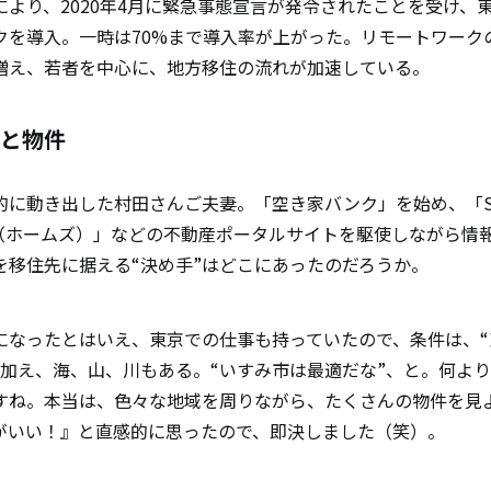
により、2020年4月に緊急事態宣言が発令されたことを受け、
クを導入。一時は70%まで導入率が上がった。リモートワーク
増え、若者を中心に、地方移住の流れが加速している。
と物件
的に動き出した村田さんご夫妻。「空き家バンク」を始め、「S
’S（ホームズ）」などの不動産ポータルサイトを駆使しながら情
を移住先に据える“決め手”はどこにあったのだろうか。
になったとはいえ、東京での仕事も持っていたので、条件は、“
に加え、海、山、川もある。“いすみ市は最適だな”、と。何よ
すね。本当は、色々な地域を周りながら、たくさんの物件を見
がいい！』と直感的に思ったので、即決しました（笑）。