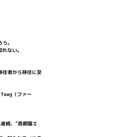
。

い。

移住者から移住に至
aag（ファー
連続、“首都圏エ