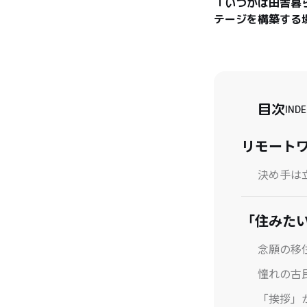
「いつかは田舎暮
テージを構築する
目次
INDE
リモート
決め手は
「住みた
念願の移
憧れの古
「挨拶」