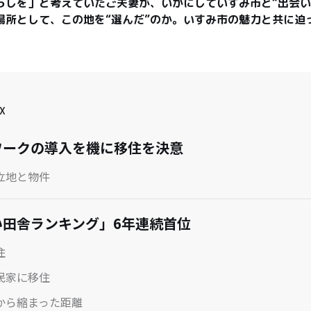
らしを」と考えていたご夫妻が、いかにしていすみ市と“出会い
場所として、この地を“選んだ”のか。いすみ市の魅力と共に迫
X
ワークの導入を機に移住を決意
立地と物件
い田舎ランキング」6年連続首位
住
民家に移住
から縮まった距離