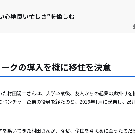
い心地良い忙しさ”を愉しむ
イフインテグレーションを実現
戦
ジョン
ワークの導入を機に移住を決意
って移住しないと不便さだけが見えてくる
った村田陽二さんは、大学卒業後、友人からの起業の声掛けを機
のベンチャー企業の役員を経たのち、2019年1月に起業し、品
アを築いてきた村田さんが、なぜ、移住を考えるに至ったのだ