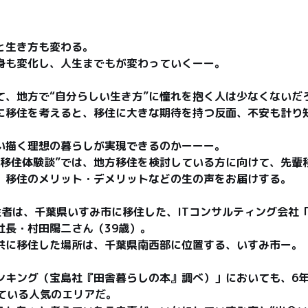
生き方も変わる。

も変化し、人生までもが変わっていくーー。

、地方で“自分らしい生き方”に憧れを抱く人は少なくないだろう
移住を考えると、移住に大きな期待を持つ反面、不安も計り知れな
描く理想の暮らしが実現できるのかーーー。

方移住体験談”では、地方移住を検討している方に向けて、先輩
移住のメリット・デメリットなどの生の声をお届けする。

者は、千葉県いすみ市に移住した、ITコンサルティング会社「f
長・村田陽二さん（39歳）。

に移住した場所は、千葉県南西部に位置する、いすみ市ー。

ンキング（宝島社『田舎暮らしの本』調べ）」においても、6年
ている人気のエリアだ。
