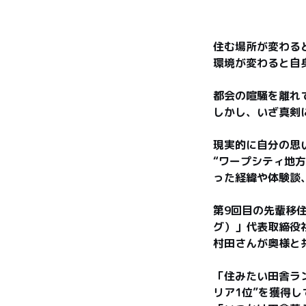
住む場所が変わると
環境が変わると自身
都会の喧騒を離れて
しかし、いざ真剣に
現実的に自分の思い
“ワープシティ地
った経緯や体験談、
第9回目の先輩移住
グ）」代表取締役社
村田さんが奥様と共
「住みたい田舎ラ
リア1位”を獲得し