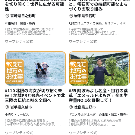
を切り開く！世界に広がる可能
と。雫石町での持続可能なまち
性
づくりの取り組み
宮崎県日之影町
岩手県雫石町
本格焼酎 製造・販売
地域コミュニティの構築、セミナー、イベント開催、施設管理など
教えて地方のお仕事
文化をつなぐ
子育て
補助金を使って
地域おこし
移住を機に起業
教えて地方のお仕事
村でくらす
地域おこし協力隊
歴史をつむぐ
地域おこし
農業の仕事
田舎暮らし
遊び場が近い
夢の暮らし
地域おこし協力隊
まちづくり
ワープシティ公式
ワープシティ公式
結婚を機に移住
温泉の近く
#110 北限の海女が切り拓く未
#55 阿波みよし名産・祖谷の薬
来！地域PRと観光イベントで北
草「エメラルドよもぎ」全国生
三陸の伝統と味を全国へ
産量NO.1を目指して！
岩手県久慈市
徳島県三好市
小売り・サービス
「エメラルドよもぎ」の生産・加工・販売事業
空き家を活用
畑のある暮らし
畑のある暮らし
教えて地方のお仕事
二足のわらじ
教えて地方のお仕事
自然と暮らす
地域おこし
文化をつなぐ
自然と暮らす
地域おこし
生産者として生きる
農業の仕事
地域おこし協力隊
ふるさとで暮らす
地域おこし協力隊
島暮らし
ワープシティ公式
ワープシティ公式