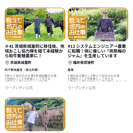
#12 システムエンジニア→農業
＃41 茨城県城里町に移住後、地
に転職！体に優しい『完熟梅の
域おこし協力隊を経て未経験か
ジャム』を生産しています
ら和牛繁殖農家に！
福井県若狭町
茨城県城里町
農業
和牛繁殖農家（黒毛和種）
畑のある暮らし
教えて地方のお仕事
教えて地方のお仕事
新規就農の仕事
地域おこし
生産者として生きる
地域おこし
生産者として生きる
農業の仕事
地域おこし協力隊
ものづくり
農業の仕事
地域おこし協力隊
歴史をつむぐ
ワープシティ公式
ワープシティ公式