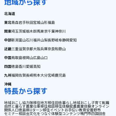
地域から探す
北海道
東北
青森
岩手
秋田
宮城
山形
福島
関東
埼玉
茨城
栃木
群馬
東京
千葉
神奈川
中部
新潟
富山
石川
福井
山梨
長野
岐阜
静岡
愛知
近畿
三重
滋賀
京都
大阪
兵庫
奈良
和歌山
中国
鳥取
島根
岡山
広島
山口
四国
徳島
香川
愛媛
高知
九州
福岡
佐賀
長崎
熊本
大分
宮崎
鹿児島
沖縄
特長から探す
地域おこし協力隊
移住
地方移住
田舎暮らし
地域おこし
子育て
転職
自然と暮らす
農業
仕事
移住相談
移住体験
就農
農業体験
オンライン
関係人口
徳島県
Uターン
移住イベント
お手伝い
教育
安曇野市
セミナー
相談会
文化をつなぐ
体験型コンテンツ
鳴門市
四国
田舎