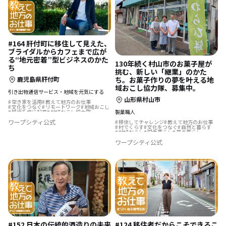
#164 肝付町に移住して見えた、
ブライダルからカフェまで広が
る“地元密着”型ビジネスのかた
130年続く村山市のお菓子屋が
ち
挑む、新しい「継業」のかた
ち。お菓子作りの夢を叶える地
鹿児島県肝付町
域おこし協力隊、募集中。
引き出物通信サービス・地域を元気にする
山形県村山市
空き家を活用
教えて地方のお仕事
文化をつなぐ
リモートワーク
地域おこし
製菓職人
移住を機に起業
地域おこし協力隊
歴史をつむぐ
ふるさとで暮らす
島暮らし
ワープシティ公式
移住してチャレンジ
教えて地方のお仕事
結婚を機に移住
村でくらす
文化をつなぐ
自然と暮らす
地域おこし
田舎暮らし
夢の暮らし
後継者の仕事
地域おこし協力隊
ワープシティ公式
スポーツで豊かに
歴史をつむぐ
#152 日本の伝統的酒造りの未来
#124 移住者だからこそできるこ