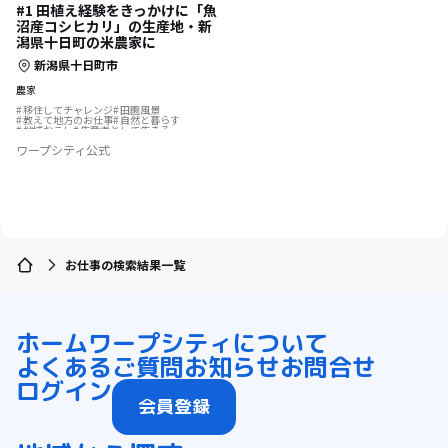
#1 田植え経験をきっかけに「魚
沼産コシヒカリ」の生産地・新
潟県十日町の米農家に
新潟県十日町市
農家
移住してチャレンジ
田園風景
教えて地方のお仕事
自然と暮らす
地域おこし
生産者として生きる
農業の仕事
後継者の仕事
ワープシティ公式
地域おこし協力隊
ふるさとで暮らす
集落で暮らす
お仕事の検索結果一覧
ホーム
ワープシティについて
よくあるご質問
お知らせ
お問合せ
ログイン
会員登録