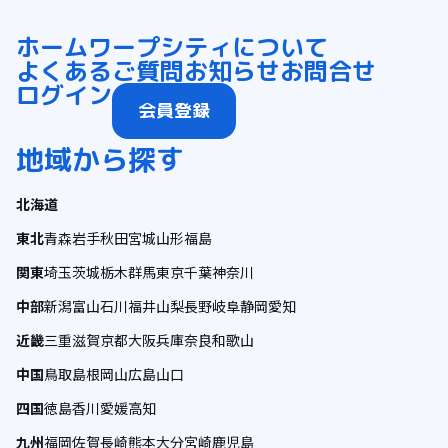
ホーム
ワープシティについて
よくあるご質問
お知らせ
お問合せ
ログイン
会員登録
地域から探す
北海道
東北
青森
岩手
秋田
宮城
山形
福島
関東
埼玉
茨城
栃木
群馬
東京
千葉
神奈川
中部
新潟
富山
石川
福井
山梨
長野
岐阜
静岡
愛知
近畿
三重
滋賀
京都
大阪
兵庫
奈良
和歌山
中国
鳥取
島根
岡山
広島
山口
四国
徳島
香川
愛媛
高知
九州
福岡
佐賀
長崎
熊本
大分
宮崎
鹿児島