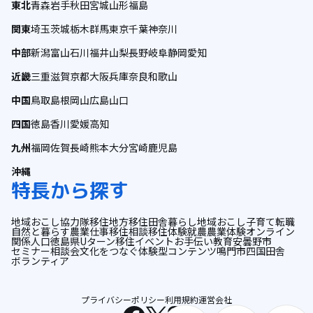
東北
青森
岩手
秋田
宮城
山形
福島
関東
埼玉
茨城
栃木
群馬
東京
千葉
神奈川
中部
新潟
富山
石川
福井
山梨
長野
岐阜
静岡
愛知
近畿
三重
滋賀
京都
大阪
兵庫
奈良
和歌山
中国
鳥取
島根
岡山
広島
山口
四国
徳島
香川
愛媛
高知
九州
福岡
佐賀
長崎
熊本
大分
宮崎
鹿児島
沖縄
特長から探す
地域おこし協力隊
移住
地方移住
田舎暮らし
地域おこし
子育て
転職
自然と暮らす
農業
仕事
移住相談
移住体験
就農
農業体験
オンライン
関係人口
徳島県
Uターン
移住イベント
お手伝い
教育
安曇野市
セミナー
相談会
文化をつなぐ
体験型コンテンツ
鳴門市
四国
田舎
ボランティア
プライバシーポリシー
利用規約
運営会社