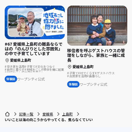
#67 愛媛県上島町の離島ならで
はの「のんびりとした雰囲気」
移住者を呼ぶゲストハウスの管
の中で子育てしています
理をしながら、家族と一緒に成
長
愛媛県上島町
愛媛県上島町
空き家を活用
子育て
文化をつなぐ
自然と暮らす
地域おこし
移住を機に起業
地域おこし協力隊
島暮らし
子育て
村でくらす
ゲストハウス
地域おこし協力隊に聞いてみた
古民家を活用
島暮らし
ワープシティ公式
体験談
ワープシティ公式
体験談
記事一覧
愛媛県
上島町
いいことは海の向こうからやってくる、焦らなくていい