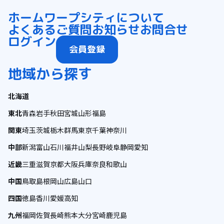
ホーム
ワープシティについて
よくあるご質問
お知らせ
お問合せ
ログイン
会員登録
地域から探す
北海道
東北
青森
岩手
秋田
宮城
山形
福島
関東
埼玉
茨城
栃木
群馬
東京
千葉
神奈川
中部
新潟
富山
石川
福井
山梨
長野
岐阜
静岡
愛知
近畿
三重
滋賀
京都
大阪
兵庫
奈良
和歌山
中国
鳥取
島根
岡山
広島
山口
四国
徳島
香川
愛媛
高知
九州
福岡
佐賀
長崎
熊本
大分
宮崎
鹿児島