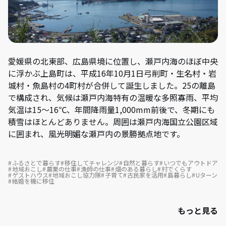
愛媛県の北東部、広島県境に位置し、瀬戸内海のほぼ中央
に浮かぶ上島町は、平成16年10月1日弓削町・生名村・岩
城村・魚島村の4町村が合併して誕生しました。25の離島
で構成され、気候は瀬戸内海特有の温暖な多照寡雨、平均
気温は15～16℃、年間降雨量1,000mm前後で、冬期にも
積雪はほとんどありません。周囲は瀬戸内海国立公園区域
に囲まれ、風光明媚な瀬戸内の景勝拠点地です。
ふるさとで暮らす
移住してチャレンジ
自然と暮らす
いつでもアウトドア
地域おこし
農業の仕事
漁師の仕事
畑のある暮らし
村でくらす
ゲストハウス
地域おこし協力隊
子育て
古民家を活用
島暮らし
Uターン
結婚を機に移住
もっと見る