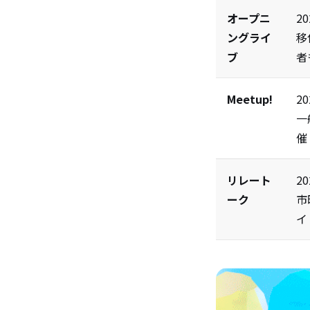
オープニ
2
ングライ
移
ブ
者
Meetup!
2
一
催
リレート
2
ーク
市
イ