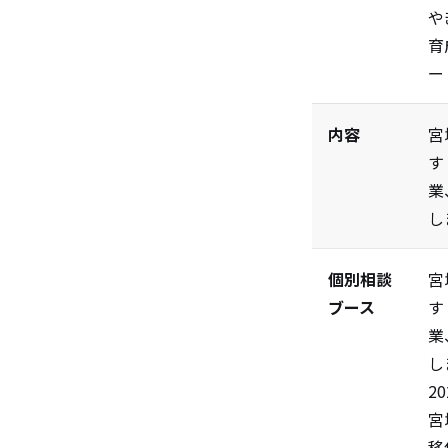
や
育
ー
内容
宮
す
業
し
個別相談
宮
ブース
す
業
し
2
宮
移