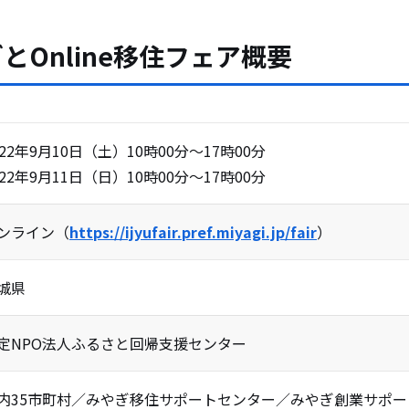
とOnline移住フェア概要
022年9月10日（土）10時00分〜17時00分
022年9月11日（日）10時00分〜17時00分
ンライン（
https://ijyufair.pref.miyagi.jp/fair
）
城県
定NPO法人ふるさと回帰支援センター
内35市町村／みやぎ移住サポートセンター／みやぎ創業サポ