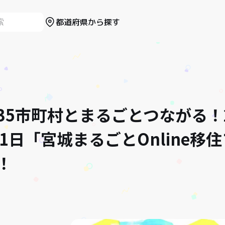
都道府県から探す
35市町村とまるごとつながる！2
11日「宮城まるごとOnline移
！