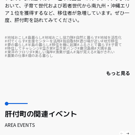
おいて、子育て世代および若者世代から南九州・沖縄エリ
ア１位を獲得するなど、移住者が急増しています。ぜひ一
度、肝付町を訪れてみてください。
地域おこし
島暮らし
地域おこし協力隊
自然と暮らす
地域を活性化
村でくらす
支援センターを活用
独自取材
遊び場が近い
地方移住
夢の暮らし
半島の暮らし
移住を機に起業
ふるさとで暮らす
子育て
移住してチャレンジ
空き家
空き家バンク
鹿児島県
大隅半島
東洋のフロリダ
美しい海岸
漁業が盛ん
海が見える
海がきれい
農業の仕事
畑のある暮らし
もっと見る
肝付町の関連イベント
AREA EVENTS