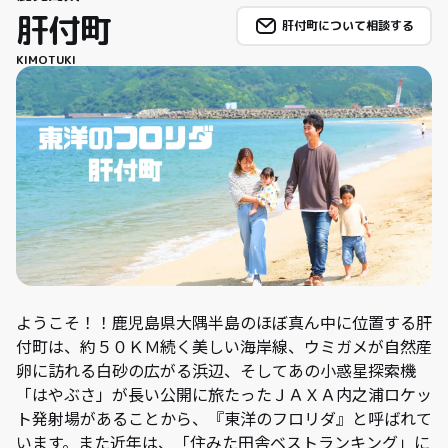
肝付町
肝付町について相談する
KIMOTUKI
ようこそ！！鹿児島県大隅半島のほぼ真ん中に位置する肝
付町は、約５０ＫＭ続く美しい海岸線、ウミガメが自然産
卵に訪れる白砂の広がる浜辺、そしてあの小惑星探索機
「はやぶさ」が長い公開に旅たったＪＡＸＡ内之浦ロケッ
ト発射場があることから、『東洋のフロリダ』と呼ばれて
います。また近年は、「住みた田舎ベストランキング」に