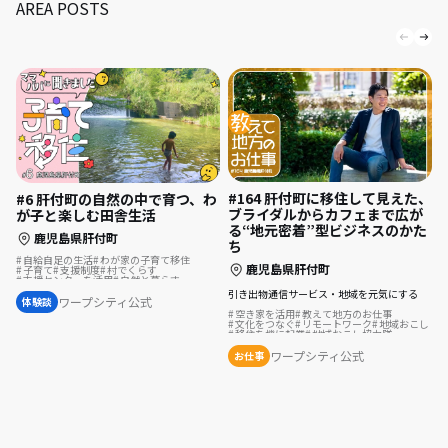
AREA POSTS
#164 肝付町に移住して見えた、
#6 肝付町の自然の中で育つ、わ
ブライダルからカフェまで広が
が子と楽しむ田舎生活
る“地元密着”型ビジネスのかた
鹿児島県肝付町
ち
自給自足の生活
わが家の子育て移住
鹿児島県肝付町
子育て
支援制度
村でくらす
支援センターを活用
自然と暮らす
田舎暮らし
子育て移住
引き出物通信サービス・地域を元気にする
ワープシティ公式
体験談
空き家を活用
教えて地方のお仕事
文化をつなぐ
リモートワーク
地域おこし
移住を機に起業
地域おこし協力隊
歴史をつむぐ
ふるさとで暮らす
島暮らし
結婚を機に移住
ワープシティ公式
お仕事