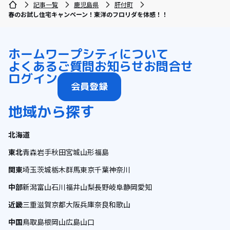
記事一覧
鹿児島県
肝付町
春のお試し住宅キャンペーン！東洋のフロリダを体感！！
ホーム
ワープシティについて
よくあるご質問
お知らせ
お問合せ
ログイン
会員登録
地域から探す
北海道
東北
青森
岩手
秋田
宮城
山形
福島
関東
埼玉
茨城
栃木
群馬
東京
千葉
神奈川
中部
新潟
富山
石川
福井
山梨
長野
岐阜
静岡
愛知
近畿
三重
滋賀
京都
大阪
兵庫
奈良
和歌山
中国
鳥取
島根
岡山
広島
山口