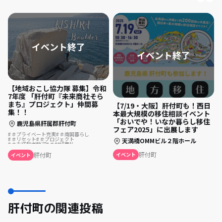
【地域おこし協力隊 募集】令和
7年度 「肝付町『未来商社そら
まち』プロジェクト」仲間募
【7/19・大阪】肝付町も！西日
集！！
本最大規模の移住相談イベント
「おいでや！いなか暮らし移住
鹿児島県肝属郡肝付町
フェア2025」に出展します
＃プライベート充実
＃南国暮らし
＃リセット
＃プロジェクト
天満橋OMMビル２階ホール
＃未経験者歓迎
＃地域商社
肝付町
肝付町
イベント
イベント
肝付町の関連投稿