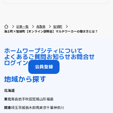
記事一覧
鳥取県
智頭町
海士町×智頭町【オンライン説明会】マルチワーカーの働き方とは？
ホーム
ワープシティについて
よくあるご質問
お知らせ
お問合せ
ログイン
会員登録
地域から探す
北海道
東北
青森
岩手
秋田
宮城
山形
福島
関東
埼玉
茨城
栃木
群馬
東京
千葉
神奈川