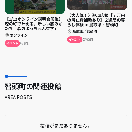
〈大人気！〉遊ぶ広報【７万円
【1/12オンライン説明会開催】
の滞在費補助あり】２週間の暮
森の町で叶える、新しい旅のか
らし体験 in 鳥取県／智頭町
たち「森のようちえん留学」
鳥取県／智頭町
オンライン
智頭町
イベント
智頭町
イベント
智頭町の関連投稿
AREA POSTS
投稿がまだありません。