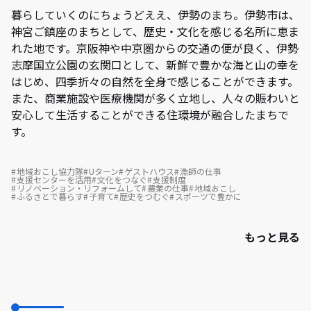
暮らしていくのにちょうどええ、伊勢のまち。伊勢市は、
神宮ご鎮座のまちとして、歴史・文化を感じる名所に恵ま
れた地です。京阪神や中京圏からの交通の便が良く、伊勢
志摩国立公園の玄関口として、新鮮で豊かな海と山の幸を
はじめ、四季折々の自然を全身で感じることができます。
また、商業施設や医療機関が多く立地し、人々の賑わいと
安心して生活することができる住環境が融合したまちで
す。
地域おこし協力隊
Uターン
ゲストハウス
漁師の仕事
支援センターを活用
文化をつなぐ
支援制度
リノベーション・リフォームして
農業の仕事
地域おこし
ふるさとで暮らす
子育て
歴史をつむぐ
スポーツで豊かに
もっと見る