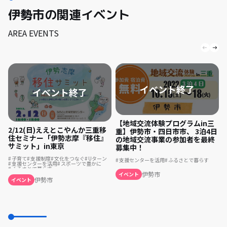
伊勢市の関連イベント
AREA EVENTS
【地域交流体験プログラムin三
2/12(日)ええとこやんか三重移
重】伊勢市・四日市市、 3泊4日
住セミナー「伊勢志摩『移住』
の地域交流事業の参加者を最終
サミット」in東京
募集中！
子育て
支援制度
文化をつなぐ
Uターン
支援センターを活用
ふるさとで暮らす
支援センターを活用
スポーツで豊かに
ふるさとで暮らす
伊勢市
イベント
伊勢市
イベント