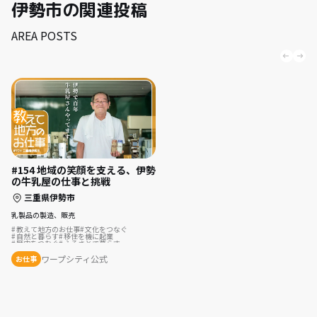
伊勢市の関連投稿
AREA POSTS
#154 地域の笑顔を支える、伊勢
の牛乳屋の仕事と挑戦
三重県伊勢市
乳製品の製造、販売
教えて地方のお仕事
文化をつなぐ
自然と暮らす
移住を機に起業
歴史をつむぐ
ふるさとで暮らす
地域を活性化
ワープシティ公式
お仕事