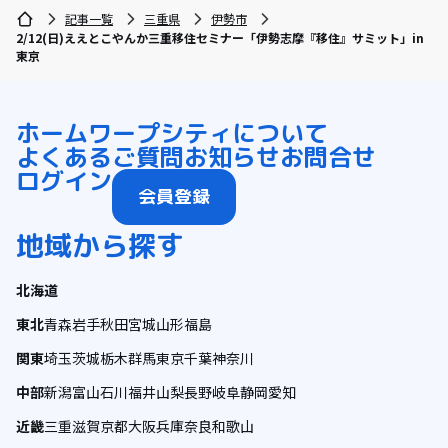
記事一覧
三重県
伊勢市
2/12(日)ええとこやんか三重移住セミナー「伊勢志摩『移住』サミット」in
東京
ホーム
ワープシティについて
よくあるご質問
お知らせ
お問合せ
ログイン
会員登録
地域から探す
北海道
東北
青森
岩手
秋田
宮城
山形
福島
関東
埼玉
茨城
栃木
群馬
東京
千葉
神奈川
中部
新潟
富山
石川
福井
山梨
長野
岐阜
静岡
愛知
近畿
三重
滋賀
京都
大阪
兵庫
奈良
和歌山