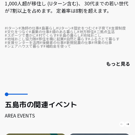
1,000人超が移住し (Uターン含む)、 30代までの若い世代
が7割以上を占めます。 定着率は8割を超えます。
Iターン
漁師の仕事
島暮らし
Uターン
歴史をつむぐ
子育て
支援制度
文化をつなぐ
農業の仕事
畑のある暮らし
地方移住
二拠点生活
スポーツで豊かに
村でくらす
半島の暮らし
地域おこし
地域おこし協力隊
移住を機に起業
自然と暮らす
ふるさとで暮らす
支援センターを活用
後継者の仕事
新規就農の仕事
林業の仕事
シェアハウスで暮らす
補助金を使って
もっと見る
五島市の関連イベント
AREA EVENTS