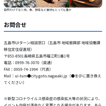
自然だけでなく肉、魚、野菜など食材もとっても豊か
お問合せ
五島市UIターン相談窓口（五島市 地域振興部 地域協働課
移住定住促進班）
〒853-8501長崎県五島市福江町1番1号
電話：0959-76-3070（直通）
FAX：0959-74-1994（代表）
Mail：ui-turn●city.goto.nagasaki.jp（●を＠に置き換え
てください）
※新型コロナウイルス感染症の感染拡大等の状況により、
イベント内容が予告なく変更となる場合があります。あら