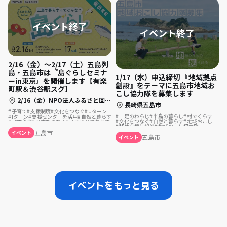
2/16（金）〜2/17（土）五島列
島・五島市は『島ぐらしセミナ
1/17（水）申込締切 『地域拠点
ーin東京』を開催します【有楽
創設』をテーマに五島市地域お
町駅＆渋谷駅スグ】
こし協力隊を募集します
2/16（金）NPO法人ふるさと回帰支援センター（セミナールームD）、2/17（土）SHIBUYA QWS（CROSS PARK）
長崎県五島市
子育て
支援制度
文化をつなぐ
Uターン
二足のわらじ
半島の暮らし
村でくらす
Iターン
支援センターを活用
自然と暮らす
文化をつなぐ
自然と暮らす
地域おこし
地方移住
歴史をつむぐ
ふるさとで暮らす
移住を機に起業
地域おこし協力隊
島暮らし
歴史をつむぐ
島暮らし
五島市
イベント
五島市
イベント
イベントをもっと見る