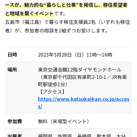
ースが、魅力的な“暮らしと仕事”を発信し、移住希望者
と地域を繋ぐイベント
です。
五島市（福江島）で暮らす移住支援員2名（いずれも移住
者）が、参加者の相談を1組ずつお受けします。
日時
2023年5月28日（日）11時～16時
場所
東京交通会館12階ダイヤモンドホール
（東京都千代田区有楽町2-10-1／JR有楽
町駅徒歩1分）
【アクセス】
https://www.kotsukaikan.co.jp/acces
s/
参加費
無料（来場型イベント）
出展者
福岡県、佐賀県、長崎県、熊本県、大分