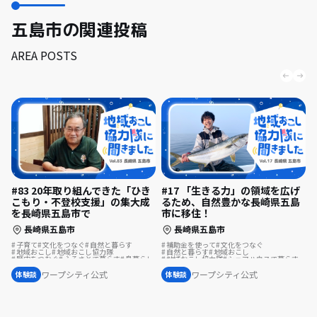
五島市の関連投稿
AREA POSTS
#83 20年取り組んできた「ひき
#17 「生きる力」の領域を広げ
こもり・不登校支援」の集大成
るため、自然豊かな長崎県五島
を長崎県五島市で
市に移住！
長崎県五島市
長崎県五島市
子育て
文化をつなぐ
自然と暮らす
補助金を使って
文化をつなぐ
地域おこし
地域おこし協力隊
自然と暮らす
地域おこし
歴史をつむぐ
ふるさとで暮らす
島暮らし
地域おこし協力隊
シェアハウスで暮らす
まちづくり
地域おこし協力隊に聞いてみた
島暮らし
地域おこし協力隊に聞いてみた
ワープシティ公式
ワープシティ公式
体験談
体験談