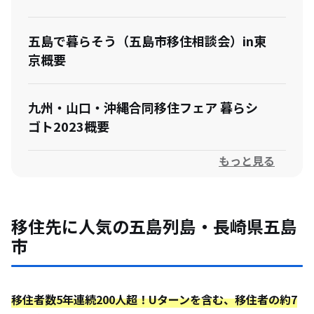
五島で暮らそう（五島市移住相談会）in東
京概要
九州・山口・沖縄合同移住フェア 暮らシ
ゴト2023概要
もっと見る
長崎県五島市プロフィール
お問合せ
移住先に人気の五島列島・長崎県五島
市
移住者数5年連続200人超！Uターンを含む、移住者の約7