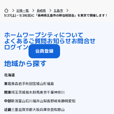
記事一覧
長崎県
五島市
5/27(土)・5/28(日)に「長崎県五島市の移住相談会」を東京で開催します！
ホーム
ワープシティについて
よくあるご質問
お知らせ
お問合せ
ログイン
会員登録
地域から探す
北海道
東北
青森
岩手
秋田
宮城
山形
福島
関東
埼玉
茨城
栃木
群馬
東京
千葉
神奈川
中部
新潟
富山
石川
福井
山梨
長野
岐阜
静岡
愛知
近畿
三重
滋賀
京都
大阪
兵庫
奈良
和歌山