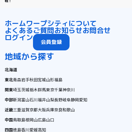
戦！
ホーム
ワープシティについて
よくあるご質問
お知らせ
お問合せ
ログイン
会員登録
地域から探す
北海道
東北
青森
岩手
秋田
宮城
山形
福島
関東
埼玉
茨城
栃木
群馬
東京
千葉
神奈川
中部
新潟
富山
石川
福井
山梨
長野
岐阜
静岡
愛知
近畿
三重
滋賀
京都
大阪
兵庫
奈良
和歌山
中国
鳥取
島根
岡山
広島
山口
四国
徳島
香川
愛媛
高知