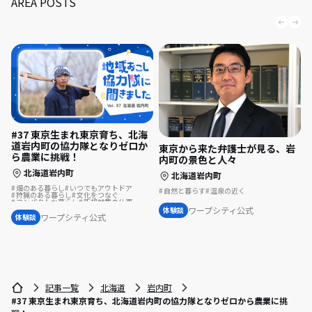
AREA POSTS
#37 東京生まれ東京育ち、北海
道岩内町の協力隊となりゼロか
東京から来た弁護士が見る、岩
ら農業に挑戦！
内町の景色と人々
北海道岩内町
北海道岩内町
畑のある暮らし
いつでもアウトドア
自然と暮らす
温泉の近く
狩猟のある暮らし
文化をつなぐ
コンパクトな暮らし
新規就農の仕事
自然と暮らす
地域おこし
農業の仕事
ワープシティ公式
体験談
地域おこし協力隊
歴史をつむぐ
ワープシティ公式
体験談
遊び場が近い
酪農の仕事
温泉の近く
地域おこし協力隊に聞いてみた
記事一覧
北海道
岩内町
#37 東京生まれ東京育ち、北海道岩内町の協力隊となりゼロから農業に挑