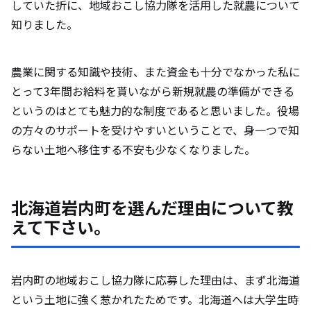
していた折に、地域おこし協力隊を活用した就農について
岩内町の住民と触れ合った際の印象と、裏
知りました。
付けるエピソードについて教えて下さい。
農業に関する知識や技術、また資金も十分でなかった私に
岩内町の魅力について教えて下さい。（自
とって3年間お給料を貰いながら新規就農の準備ができる
然やグルメ、オススメスポットなど）
というのはとても魅力的な制度であると思いました。役場
の方々のサポートを受けやすいということで、身一つで知
移住を検討している方にメッセージをお願
らない土地へ移住する不安も少なくなりました。
いします。
北海道岩内町を選んだ理由について教
えて下さい。
岩内町の地域おこし協力隊に応募した理由は、まず北海道
という土地に強く惹かれたためです。北海道へは大学生時