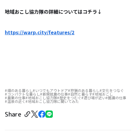
地域おこし協力隊の詳細についてはコチラ↓
https://warp.city/features/2
畑のある暮らし
いつでもアウトドア
狩猟のある暮らし
文化をつなぐ
コンパクトな暮らし
新規就農の仕事
自然と暮らす
地域おこし
農業の仕事
地域おこし協力隊
歴史をつむぐ
遊び場が近い
酪農の仕事
温泉の近く
地域おこし協力隊に聞いてみた
Share