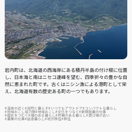
岩内町は、北海道の西海岸にある積丹半島の付け根に位置
し、日本海と南はニセコ連峰を望む、四季折々の豊かな自
然に恵まれた町です。古くはニシン漁による港町として栄
え、北海道有数の歴史ある町の一つでもあります。
温泉の近く
自然と暮らす
いつでもアウトドア
コンパクトな暮らし
地域おこし協力隊
地域おこし
文化をつなぐ
新規就農の仕事
歴史をつむぐ
畑のある暮らし
狩猟のある暮らし
遊び場が近い
農業の仕事
田舎暮らし
地方移住
移住