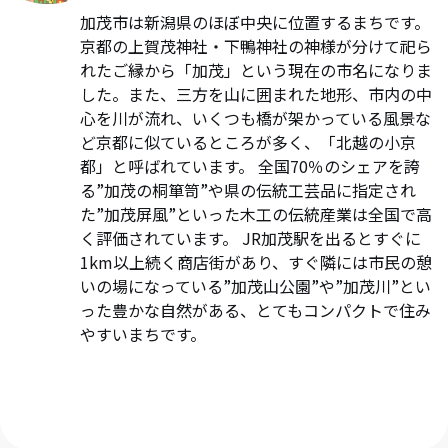
加茂市は新潟県のほぼ中央に位置するまちです。
京都の上賀茂神社・下鴨神社の神様が分けて祀ら
れたご縁から「加茂」という現在の市名になりま
した。また、三方を山に囲まれた地形、市内の中
心を川が流れ、いくつも橋が架かっている風景な
ど京都に似ているところが多く、「北越の小京
都」と呼ばれています。 全国70％のシェアを誇
る”加茂の桐箪笥”や県の伝統工芸品に指定され
た”加茂屏風”といった木工の伝統産業は全国で高
く評価されています。 JR加茂駅を出るとすぐに
1km以上続く商店街があり、すぐ隣には市民の憩
いの場になっている”加茂山公園”や”加茂川”とい
った豊かな自然がある、とてもコンパクトで住み
やすいまちです。