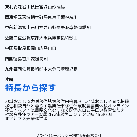
東北
青森
岩手
秋田
宮城
山形
福島
関東
埼玉
茨城
栃木
群馬
東京
千葉
神奈川
中部
新潟
富山
石川
福井
山梨
長野
岐阜
静岡
愛知
近畿
三重
滋賀
京都
大阪
兵庫
奈良
和歌山
中国
鳥取
島根
岡山
広島
山口
四国
徳島
香川
愛媛
高知
九州
福岡
佐賀
長崎
熊本
大分
宮崎
鹿児島
沖縄
特長から探す
地域おこし協力隊
移住
地方移住
田舎暮らし
地域おこし
子育て
転職
移住相談
自然と暮らす
農業
仕事
移住体験
就農
農業体験
オンライン
移住イベント
徳島県
文化をつなぐ
関係人口
お手伝い
教育
セミナー
相談会
移住ツアー
安曇野市
体験型コンテンツ
鳴門市
四国
北アルプス
先輩移住者
プライバシーポリシー
利用規約
運営会社