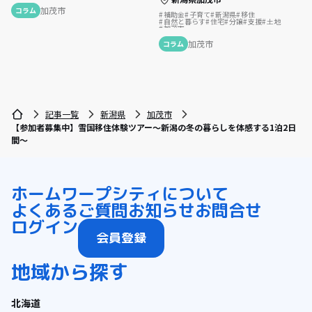
加茂市
コラム
補助金
子育て
新潟県
移住
自然と暮らす
住宅
分譲
支援
土地
加茂市
加茂市
コラム
記事一覧
新潟県
加茂市
【参加者募集中】雪国移住体験ツアー～新潟の冬の暮らしを体感する1泊2日
間～
ホーム
ワープシティについて
よくあるご質問
お知らせ
お問合せ
ログイン
会員登録
地域から探す
北海道