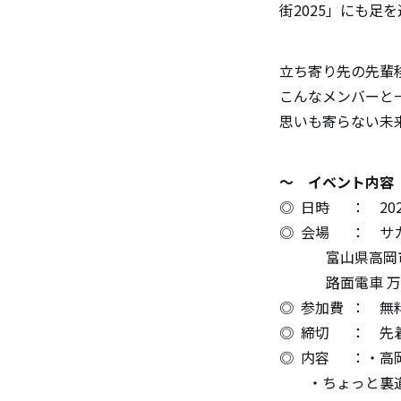
街2025」にも足
立ち寄り先の先輩
こんなメンバーと
思いも寄らない未
～ イベント内容
◎ 日時 ： 2025/
◎ 会場 ： サ
富山県高岡市坂
路面電車 万葉
◎ 参加費 ： 無
◎ 締切 ： 先
◎ 内容 ：・高
・ちょっと裏道へ