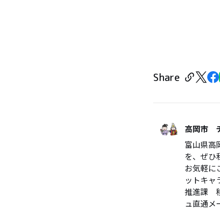
Share
高岡市 
富山県高
を、ぜひ
お気軽に
ットキャ
推進課 移住
ュ直通メール ✉