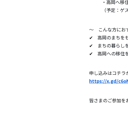
・高岡へ移住し
（予定：ゲスト
～ こんな方にお
✔ 高岡のまちを
✔ まちの暮らし
✔ 高岡への移住
申し込みはコチラ
https://x.gd/c6o
皆さまのご参加を