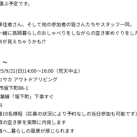
を運ぶ予定です。
移住者さん、そして他の参加者の皆さんたちやスタッフ一同。
一緒に高岡暮らしのおしゃべりをしながらの空き家めぐりをし
来が見えちゃうかも⁉
 ～
9/21(日)14:00～16:00（荒天中止）
カサカ アウトドアリビング
下町86-1
線「坂下町」下車すぐ
料
着10名様程（応募の状況により予約なしの当日参加も可能です
岡の空き家を実際に内見します
...暮らしの風景が感じられます