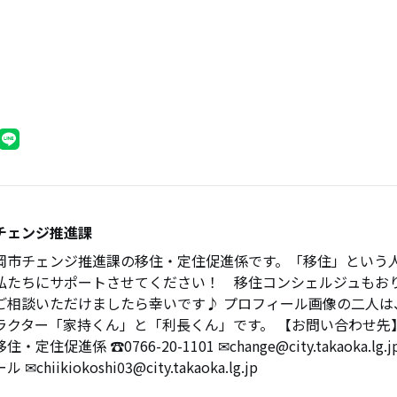
チェンジ推進課
岡市チェンジ推進課の移住・定住促進係です。「移住」という
私たちにサポートさせてください！ 移住コンシェルジュもお
ご相談いただけましたら幸いです♪ プロフィール画像の二人は
ラクター「家持くん」と「利長くん」です。 【お問い合わせ先
・定住促進係 ☎0766-20-1101 ✉change@city.takaoka.l
chiikiokoshi03@city.takaoka.lg.jp