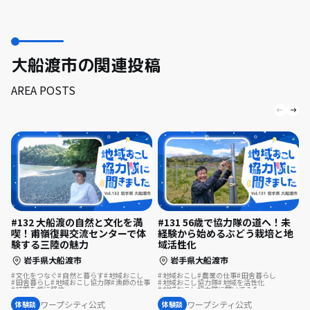
大船渡市の関連投稿
AREA POSTS
#132 大船渡の自然と文化を満
#131 56歳で協力隊の道へ！未
喫！甫嶺復興交流センターで体
経験から始めるぶどう栽培と地
験する三陸の魅力
域活性化
岩手県大船渡市
岩手県大船渡市
文化をつなぐ
自然と暮らす
地域おこし
地域おこし
農業の仕事
田舎暮らし
田舎暮らし
地域おこし協力隊
漁師の仕事
地域おこし協力隊
地域を活性化
結婚を機に移住
地域おこし協力隊に聞いてみた
地域おこし協力隊に聞いてみた
海のそばの暮らし
ワープシティ公式
ワープシティ公式
体験談
体験談