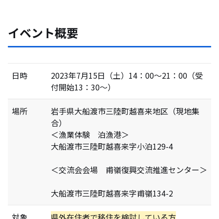
イベント概要
日時
2023年7月15日（土）14：00～21：00（受
付開始13：30～）
場所
岩手県大船渡市三陸町越喜来地区（現地集
合）
＜漁業体験 泊漁港＞
大船渡市三陸町越喜来字小泊129-4
＜交流会会場 甫嶺復興交流推進センター＞
大船渡市三陸町越喜来字甫嶺134-2
対象
県外在住者で移住を検討している方