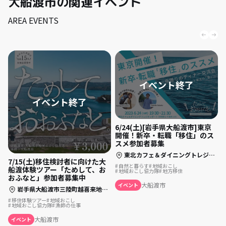
大船渡市の関連イベント
AREA EVENTS
6/24(土)[岩手県大船渡市]東京
開催！新卒・転職「移住」のス
スメ参加者募集
東北カフェ＆ダイニングトレジオンポート（赤坂駅より徒歩2分）
7/15(土)移住検討者に向けた大
自然と暮らす
地域おこし
船渡体験ツアー「ためして、お
地域おこし協力隊
地方移住
おふなと」参加者募集中
大船渡市
イベント
岩手県大船渡市三陸町越喜来地区（現地集合）
移住体験ツアー
地域おこし
地域おこし協力隊
漁師の仕事
大船渡市
イベント