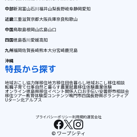
中部
新潟
富山
石川
福井
山梨
長野
岐阜
静岡
愛知
近畿
三重
滋賀
京都
大阪
兵庫
奈良
和歌山
中国
鳥取
島根
岡山
広島
山口
四国
徳島
香川
愛媛
高知
九州
福岡
佐賀
長崎
熊本
大分
宮崎
鹿児島
沖縄
特長から探す
地域おこし協力隊
移住
地方移住
田舎暮らし
地域おこし
移住相談
転職
子育て
仕事
自然と暮らす
農業
就農
移住体験
農業体験
オンライン
徳島県
移住イベント
関係人口
お手伝い
安曇野市
相談会
移住ツアー
教育
体験型コンテンツ
鳴門市
四国
長野県
ボランティア
Uターン
北アルプス
プライバシーポリシー
利用規約
運営会社
© ワープシティ