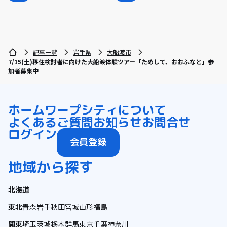
記事一覧
岩手県
大船渡市
7/15(土)移住検討者に向けた大船渡体験ツアー「ためして、おおふなと」参
加者募集中
ホーム
ワープシティについて
よくあるご質問
お知らせ
お問合せ
ログイン
会員登録
地域から探す
北海道
東北
青森
岩手
秋田
宮城
山形
福島
関東
埼玉
茨城
栃木
群馬
東京
千葉
神奈川