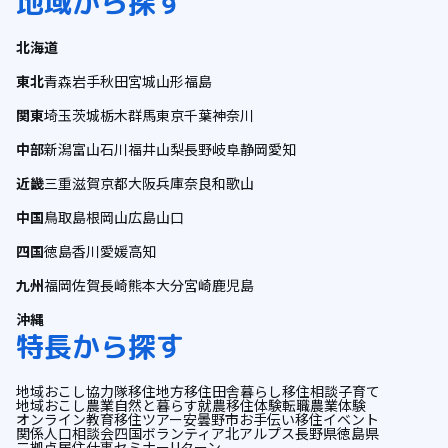
地域から探す
北海道
東北
青森
岩手
秋田
宮城
山形
福島
関東
埼玉
茨城
栃木
群馬
東京
千葉
神奈川
中部
新潟
富山
石川
福井
山梨
長野
岐阜
静岡
愛知
近畿
三重
滋賀
京都
大阪
兵庫
奈良
和歌山
中国
鳥取
島根
岡山
広島
山口
四国
徳島
香川
愛媛
高知
九州
福岡
佐賀
長崎
熊本
大分
宮崎
鹿児島
沖縄
特長から探す
地域おこし協力隊
移住
地方移住
田舎暮らし
移住相談
子育て
地域おこし
農業
自然と暮らす
就農
移住体験
転職
農業体験
オンライン
教育
移住ツアー
安曇野市
お手伝い
移住イベント
関係人口
相談会
四国
ボランティア
北アルプス
長野県
徳島県
二拠点居住
仕事
セミナー
Uターン