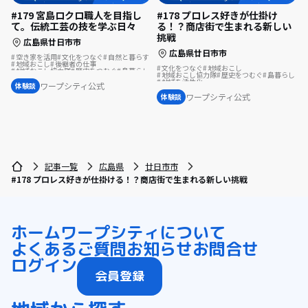
#179 宮島ロクロ職人を目指し
#178 プロレス好きが仕掛け
て。伝統工芸の技を学ぶ日々
る！？商店街で生まれる新しい
挑戦
広島県廿日市市
広島県廿日市市
空き家を活用
文化をつなぐ
自然と暮らす
地域おこし
後継者の仕事
文化をつなぐ
地域おこし
地域おこし協力隊
歴史をつむぐ
島暮らし
地域おこし協力隊
歴史をつむぐ
島暮らし
伝統をつなぐ
地域を活性化
地域おこし協力隊に聞いてみた
ワープシティ公式
体験談
地域おこし協力隊に聞いてみた
ワープシティ公式
体験談
記事一覧
広島県
廿日市市
#178 プロレス好きが仕掛ける！？商店街で生まれる新しい挑戦
ホーム
ワープシティについて
よくあるご質問
お知らせ
お問合せ
ログイン
会員登録