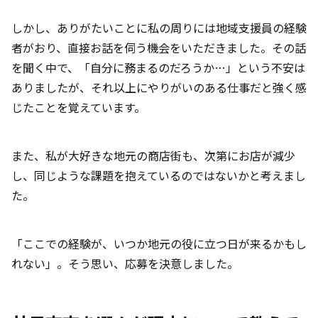
エピソードも添えて教えて下さい。
しかし、ありがたいことに私の周りには地域支援員の経験
者がおり、直接お話を伺う機会をいただきました。その話
廿日市市の魅力について教えて下さい。
を聞く中で、「自分に務まるのだろうか…」という不安は
（自然やグルメ、オススメスポットなど）
ありましたが、それ以上にやりがいのある仕事だと強く感
じたことを覚えています。
移住を検討している方にメッセージをお願
いします。
また、私が大好きな地元の商店街も、次第にお店が減少
し、同じような課題を抱えているのではないかと考えまし
た。
「ここでの経験が、いつか地元の役に立つ日が来るかもし
れない」。そう思い、応募を決意しました。