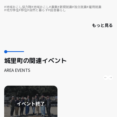
地域おこし協力隊
地域おこし
農業
新規就農
独立就農
雇用就農
地方移住
移住
自然と暮らす
田舎暮らし
もっと見る
城里町の関連イベント
AREA EVENTS