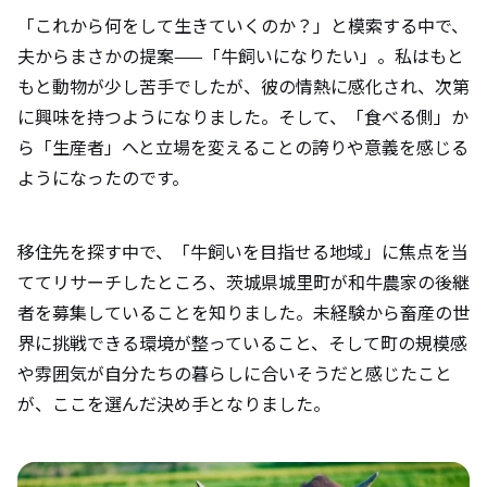
「これから何をして生きていくのか？」と模索する中で、
協力隊時代の自分と今の自分を比べて、ど
夫からまさかの提案——「牛飼いになりたい」。私はもと
のような成長を感じますか？
もと動物が少し苦手でしたが、彼の情熱に感化され、次第
に興味を持つようになりました。そして、「食べる側」か
ら「生産者」へと立場を変えることの誇りや意義を感じる
今後の展望や目標があれば教えてくださ
ようになったのです。
い。
移住先を探す中で、「牛飼いを目指せる地域」に焦点を当
今後地域おこし協力隊を目指す人にアドバ
イスをお願いします。
ててリサーチしたところ、茨城県城里町が和牛農家の後継
者を募集していることを知りました。未経験から畜産の世
界に挑戦できる環境が整っていること、そして町の規模感
や雰囲気が自分たちの暮らしに合いそうだと感じたこと
が、ここを選んだ決め手となりました。