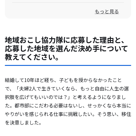
もっと見る
現役時代に印象に残っている出来事や成功
体験について教えて下さい。
地域おこし協力隊に応募した理由と、
活動中に直面した課題や、それをどのよう
応募した地域を選んだ決め手について
に乗り越えたかを教えてください。
教えてください。
地域の人々や自治体との関わりの中で、学
んだことや感じたことはありますか？
結婚して10年ほど経ち、子どもを授からなかったこと
で、「夫婦2人で生きていくなら、もっと自由に人生の選
択肢を広げてもいいのでは？」と考えるようになりまし
卒隊後のお仕事について教えてください。
た。都市部にこだわる必要はないし、せっかくなら本当に
やりがいを感じられる仕事に挑戦したい。そう思い、移住
卒隊後の進路に、最も影響を与えた出来事
を決意しました。
や考えは何ですか？