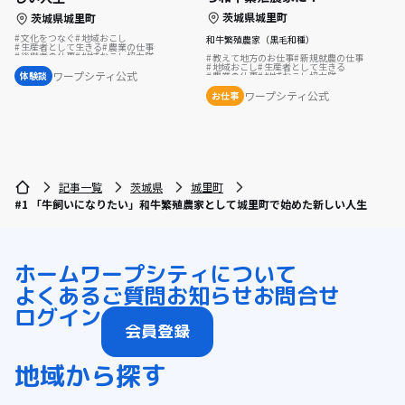
茨城県城里町
茨城県城里町
文化をつなぐ
地域おこし
和牛繁殖農家（黒毛和種）
生産者として生きる
農業の仕事
後継者の仕事
地域おこし協力隊
教えて地方のお仕事
新規就農の仕事
地域おこし協力隊に聞いてみた
地域おこし
生産者として生きる
ワープシティ公式
体験談
農業の仕事
地域おこし協力隊
歴史をつむぐ
ワープシティ公式
お仕事
記事一覧
茨城県
城里町
#1 「牛飼いになりたい」和牛繁殖農家として城里町で始めた新しい人生
ホーム
ワープシティについて
よくあるご質問
お知らせ
お問合せ
ログイン
会員登録
地域から探す