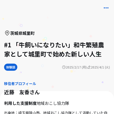
茨城県
城里町
#1 「牛飼いになりたい」和牛繁殖農
家として城里町で始めた新しい人生
体験談
2025/2/17 (月)
2025/4/1 (火)
移住者プロフィール
近藤 友香
さん
利用した支援制度
地域おこし協力隊
出身地：埼玉県狭山市、地域おこし協力隊として活動していた自