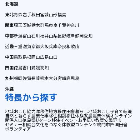
北海道
東北
青森
岩手
秋田
宮城
山形
福島
関東
埼玉
茨城
栃木
群馬
東京
千葉
神奈川
中部
新潟
富山
石川
福井
山梨
長野
岐阜
静岡
愛知
近畿
三重
滋賀
京都
大阪
兵庫
奈良
和歌山
中国
鳥取
島根
岡山
広島
山口
四国
徳島
香川
愛媛
高知
九州
福岡
佐賀
長崎
熊本
大分
宮崎
鹿児島
沖縄
特長から探す
地域おこし協力隊
移住
地方移住
田舎暮らし
地域おこし
子育て
転職
自然と暮らす
農業
仕事
移住相談
移住体験
就農
農業体験
オンライン
関係人口
徳島県
Uターン
移住イベント
お手伝い
教育
安曇野市
セミナー
相談会
文化をつなぐ
体験型コンテンツ
鳴門市
四国
田舎
ボランティア