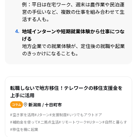
例：平日は在宅ワーク、週末は農作業や民泊運
営の手伝いなど、複数の仕事を組み合わせて生
活する人も。
地域インターンや短期就業体験から仕事につな
げる
地方企業での就業体験が、定住後の就職や起業
のきっかけになることも。
転職しないで地方移住！テレワークの移住支援金を
上手に活用
新潟県 / 十日町市
コラム
空き家を活用
Jターン
支援制度
いつでもアウトドア
補助金を使って
二拠点生活
リモートワーク
Uターン
自然と暮らす
移住を機に起業