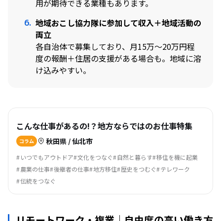
用が期待できる業種もあります。
地域おこし協力隊に参加して収入＋地域活動の
両立
各自治体で募集しており、月15万〜20万円程
度の報酬＋住居の支援がある場合も。地域に溶
け込みやすい。
こんな仕事があるの!？地方ならではのお仕事特集
秋田県 / 仙北市
コラム
いつでもアウトドア
文化をつなぐ
自然と暮らす
移住を機に起業
農業の仕事
後継者の仕事
地方移住
歴史をつむぐ
テレワーク
伝統をつなぐ
リモートワーク・複業｜自由度の高い働き方