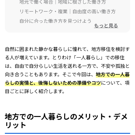
地元で働く場合｜地域に根ざした働き方
リモートワーク・複業｜自由度の高い働き方
自分に合った働き方を見つけよう
もっと見る
一人暮らしに向く住まいの選び方
自然に囲まれた静かな暮らしに憧れて、地方移住を検討す
空き家バンクを活用する
る人が増えています。とりわけ「一人暮らし」での移住
シェアハウスやゲストハウスも選択肢に
は、自由で自分らしい生活を送れる一方で、不安や孤独と
立地条件も要チェック
向き合うこともあります。そこで今回は、
地方での一人暮
地域特有の自然リスクも確認
らしの実情と、後悔しないための準備やコツ
について、項
目ごとに詳しく紹介します。
ご近所との関わり方。ほどよい距離感の築
き方 ＋ トラブル回避のコツ
地方での一人暮らしのメリット・デメ
挨拶をしっかりするだけでも印象◎
リット
地域行事には一度は顔を出してみる