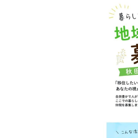
応募期限
募集要項
応募・お
大仙市で
広報広聴
移住定住
移住定住
南外支所