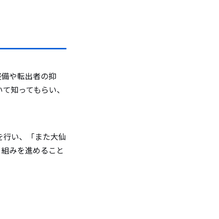
整備や転出者の抑
いて知ってもらい、
。
を行い、「また大仙
り組みを進めること