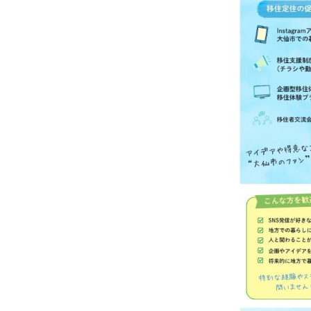
広報広聴
大仙市で
Sでも紹介
地域を元
参考