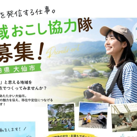
・応募用紙
問い合わせ先
活動している地域おこし協力隊員からひとことコー
課に所属している隊員
促進課に所属している隊員
促進課に所属している隊員
地域活性化推進室に所属している隊員