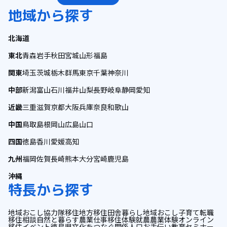
地域から探す
北海道
東北
青森
岩手
秋田
宮城
山形
福島
関東
埼玉
茨城
栃木
群馬
東京
千葉
神奈川
中部
新潟
富山
石川
福井
山梨
長野
岐阜
静岡
愛知
近畿
三重
滋賀
京都
大阪
兵庫
奈良
和歌山
中国
鳥取
島根
岡山
広島
山口
四国
徳島
香川
愛媛
高知
九州
福岡
佐賀
長崎
熊本
大分
宮崎
鹿児島
沖縄
特長から探す
地域おこし協力隊
移住
地方移住
田舎暮らし
地域おこし
子育て
転職
移住相談
自然と暮らす
農業
仕事
移住体験
就農
農業体験
オンライン
移住イベント
徳島県
文化をつなぐ
関係人口
お手伝い
教育
セミナー