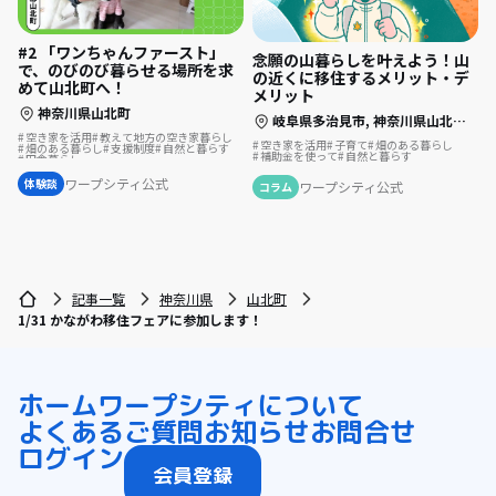
#2 「ワンちゃんファースト」
念願の山暮らしを叶えよう！山
で、のびのび暮らせる場所を求
の近くに移住するメリット・デ
めて山北町へ！
メリット
神奈川県山北町
岐阜県多治見市,
神奈川県山北町,
山
空き家を活用
教えて地方の空き家暮らし
空き家を活用
子育て
畑のある暮らし
畑のある暮らし
支援制度
自然と暮らす
補助金を使って
自然と暮らす
田舎暮らし
リノベーション・リフォームして
ワープシティ公式
体験談
ワープシティ公式
コラム
記事一覧
神奈川県
山北町
1/31 かながわ移住フェアに参加します！
ホーム
ワープシティについて
よくあるご質問
お知らせ
お問合せ
ログイン
会員登録