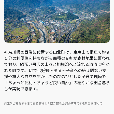
神奈川県の西端に位置する山北町は、東京まで電車で約９
０分の利便性を持ちながら面積の９割が森林地帯に覆われ
ており、緑深い丹沢の山々と相模湾へと流れる清流に抱か
れた町です。 町では妊娠～出産～子育への絶え間ない支
援や雄大な自然を生かしたのびのびとした子育て環境で
「ちょっと便利・ちょうど良い自然」の穏やかな田舎暮ら
しが実現できます。
自然と暮らす
畑のある暮らし
空き家を活用
子育て
補助金を使って