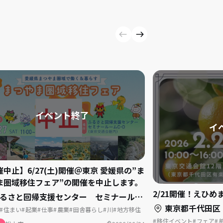
中止】6/27(土)開催＠東京 愛媛県の”ま
ま圏域移住フェア”の開催を中止します。
2/21開催！えひめ
さと回帰支援センター セミナールームCD（東京都千代田区有楽町2丁目10-1 東京交通）
東京都千代田区（東京
住まい
起業
仕事
農業
田舎暮らし
川
地方移住
対面相談
空き家
移住フェア
移住イベント
フェア