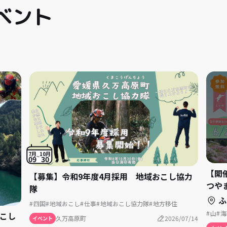
ベント
7月
10月
09
30
【開催
【募集】令和9年度4月採用 地域おこし協力
つや
隊
ふる
四国
地域おこし
仕事
地域おこし協力隊
地方移住
山
海
おこし
久万高原町
2026/07/14
イベント
賃貸