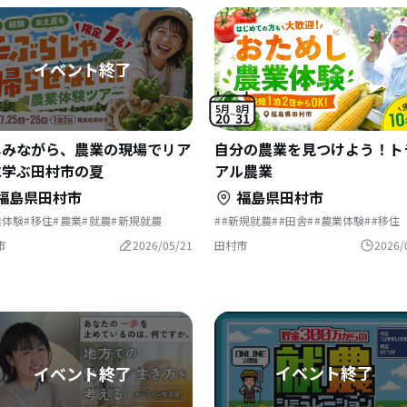
5月
8月
20
31
しみながら、農業の現場でリア
自分の農業を見つけよう！ト
に学ぶ田村市の夏
アル農業
福島県田村市
福島県田村市
業体験
移住
農業
就農
新規就農
#新規就農
#田舎
#農業体験
#移住
島県田村市
田舎
＃農業
市
2026/05/21
田村市
2026/