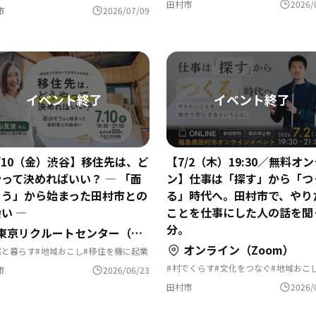
田村市
2026/
市
2026/07/09
/10（金）渋谷】移住先は、ど
【7/2（木）19:30／無料オ
って決めればいい？ ― 「面
ン】仕事は「探す」から「つ
そう」から始まった田村市との
る」時代へ。田村市で、やり
い ―
ことを仕事にした人の話を聞く
分。
京リクルートセンター（WeWork 渋谷スクランブルスクエア内）
オンライン（Zoom）
然と暮らす
地域おこし
移住を機に起業
域おこし協力隊
地方移住
古民家を活用
域を活性化
村でくらす
文化をつなぐ
地域おこ
市
2026/06/23
移住を機に起業
地域おこし協力隊
アートな暮らし
シェアハウスで暮ら
田村市
2026/