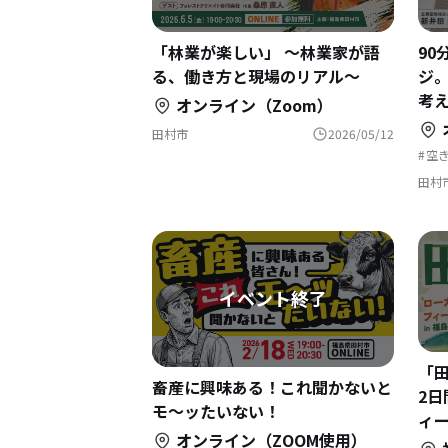
「林業が楽しい」 〜林業家が語
9
る、働き方と現場のリアル～
ジ
考
オンライン（Zoom）
田村市
2026/05/12
空
補
移
田村
地
「
畜産に興味ある！これ聞かないと
2日
モ〜ッたいない！
ィー
オンライン（ZOOM使用）