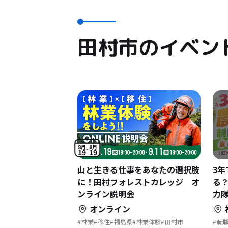
田村市のイベン
8月
8月
19
19
山と生きる仕事をあなたの選択肢
3年
に！田村フォレストカレッジ オ
る
ンライン説明会
力隊
オンライン
林業
移住
福島県
林業体験
田村市
転
新