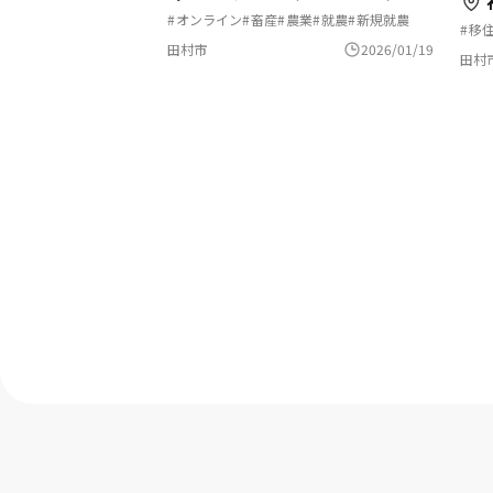
オンライン
畜産
農業
就農
新規就農
移
福島県田村市
社
田村市
2026/01/19
ま
田村