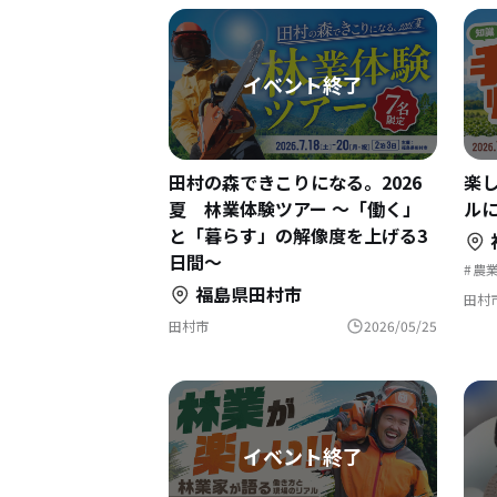
田村の森できこりになる。2026
楽
夏 林業体験ツアー ～「働く」
ル
と「暮らす」の解像度を上げる3
日間～
農
福
福島県田村市
田村
田村市
2026/05/25