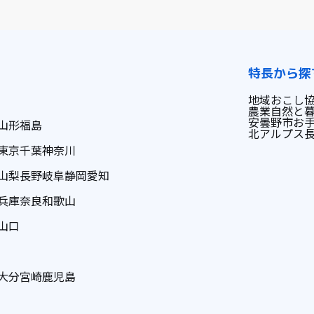
特長から探
地域おこし
農業
自然と
安曇野市
お
山形
福島
北アルプス
東京
千葉
神奈川
山梨
長野
岐阜
静岡
愛知
兵庫
奈良
和歌山
山口
大分
宮崎
鹿児島