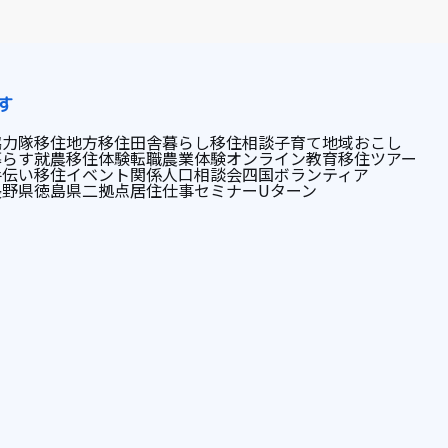
す
協力隊
移住
地方移住
田舎暮らし
移住相談
子育て
地域おこし
暮らす
就農
移住体験
転職
農業体験
オンライン
教育
移住ツアー
手伝い
移住イベント
関係人口
相談会
四国
ボランティア
長野県
徳島県
二拠点居住
仕事
セミナー
Uターン