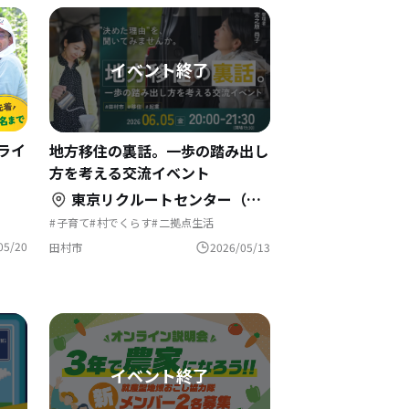
ライ
地方移住の裏話。一歩の踏み出し
方を考える交流イベント
東京リクルートセンター（WeWork 渋谷スクランブルスクエア内）
子育て
村でくらす
二拠点生活
自然と暮らす
地域おこし
移住を機に起業
農業の仕事
地域おこし協力隊
地方移住
05/20
田村市
2026/05/13
古民家を活用
林業の仕事
島暮らし
まちづくり