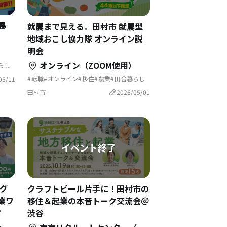
暴
就農まで見える。田村市 就農型
地域おこし協力隊 オンライン説
明会
）
オンライン（ZOOM使用）
らし
転職
オンライン
移住
農業
田舎暮らし
05/11
就農
地域おこし協力隊
新規就農
福島県田村市
田村市
2026/05/01
グ
クラフトビール片手に！田村市の
業ワ
移住＆起業の本音トーク交流会＠
市
渋谷