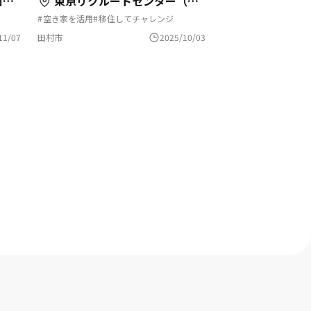
）
東京リクルートセンター（WeWork 渋谷スクランブルスクエア内）
空き家を活用
移住してチャレンジ
移住支援
起業支援を活用
自然と暮らす
に起業
地域おこし
移住を機に起業
11/07
田村市
2025/10/03
ワーク
地域おこし協力隊
地方移住