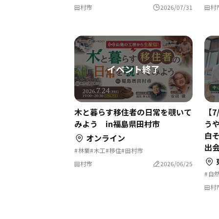
田村市
2026/07/31
田村
木と暮らす移住者の日常を覗いて
【7
みよう in福島県田村市
うや
白
オンライン
出会
林業
木工
移住
田村市
東
田村市
2026/06/25
自
地
地
田村