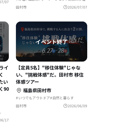
07/07
クラフトビール
交流会
二拠点
田村市
2026/07/07
ンライ
【定員5名】"移住体験"じゃな
く
い、"挑戦体感"だ。田村市 移住
たい
体感ツアー
90
福島県田村市
いつでもアウトドア
自然と暮らす
地域おこし
移住を機に起業
農業の仕事
地域おこし協力隊
地方移住
遊び場が近い
田村市
2026/06/09
し
す
06/17