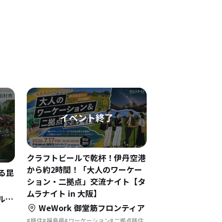
クラフトビールで乾杯！伊丹空港
から約2時間！「大人のワーケー
る昆
ション・二拠点」交流ナイト【タ
ムラナイト in 大阪】
9F
WeWork 御堂筋フロンティア
移住
福島県
ワーケーション
二拠点移住