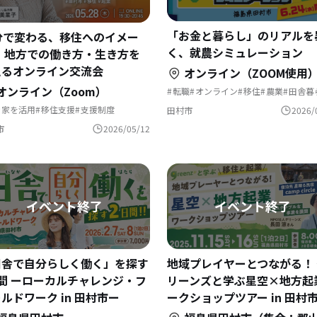
「お金と暮らし」のリアルを
0分で変わる、移住へのイメー
く、就農シミュレーション
。 地方での働き方・生き方を
えるオンライン交流会
オンライン（ZOOM使用
オンライン（Zoom）
転職
オンライン
移住
農業
田舎暮
福島県
就農
新規就農
き家を活用
移住支援
支援制度
田村市
2026/
助金を使って
自然と暮らす
住を機に起業
田舎暮らし
市
2026/05/12
域おこし協力隊
地方移住
島暮らし
田舎で自分らしく働く」を探す
地域プレイヤーとつながる！ 
間 ーローカルチャレンジ・フ
リーンズと学ぶ星空×地方起
ルドワーク in 田村市ー
ークショップツアー in 田村