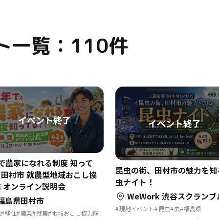
ト一覧：110件
で農家になれる制度 知って
昆虫の街、田村市の魅力を知
？田村市 就農型地域おこし協
虫ナイト！
 オンライン説明会
WeWork 渋谷スクランブルスクエア 3
福島県田村市
現地イベント
昆虫
虫
福島県
職
移住
農業
就農
地域おこし協力隊
カブトムシ
展示
規就農