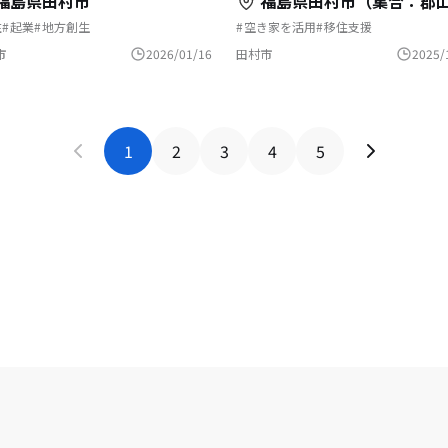
福島県田村市
福島県田村市（集合：郡山駅
住
起業
地方創生
空き家を活用
移住支援
会貢献／地域活性化
地域活性化
いつでもアウトドア
文化をつなぐ
ちづくり
自然と暮らす
地域おこし
移住を機
市
2026/01/16
田村市
2025/
農業の仕事
地域おこし協力隊
テレ
林業の仕事
まちづくり
1
2
3
4
5