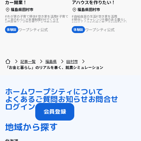
アハウスを作りたい！
カー開業！
福島県田村市
福島県田村市
自給自足の生活
空き家を活用
わが家の子育て移住
空き家を活用
子育て
移住してチャレンジ
畑のある暮らし
二足のわらじ
支援制度
村でくらす
村でくらす
自然と暮らす
地域おこし
田舎暮らし
夢の暮らし
子育て移住
移住を機に起業
移住相談
夢の暮らし
#わが家の子育て移住
集落で暮らす
地域おこし協力隊
スポーツで豊かに
温泉の近く
ワープシティ公式
ワープシティ公式
体験談
体験談
古民家を活用
歴史をつむぐ
移住体験
シェアハウスで暮らす
島暮らし
移住先で理想の暮らし
地域を活性化
地域おこし協力隊に聞いてみた
記事一覧
福島県
田村市
「お金と暮らし」のリアルを暴く、就農シミュレーション
ホーム
ワープシティについて
よくあるご質問
お知らせ
お問合せ
ログイン
会員登録
地域から探す