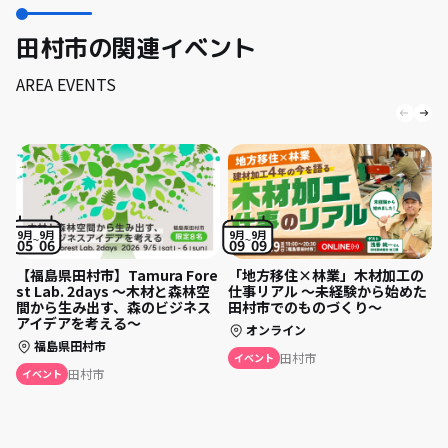
田村市の関連イベント
AREA EVENTS
9月
9月
9月
9月
05
06
09
09
【福島県田村市】Tamura Fore
「地方移住×林業」木材加工の
st Lab. 2days 〜木材と森林空
仕事リアル 〜未経験から始めた
間から生み出す、森のビジネス
田村市でのものづくり〜
アイデアを考える〜
オンライン
福島県田村市
田村市
イベント
田村市
イベント