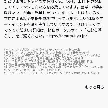
があり生活しやすいのが魅力です。 現在、田村市は移住
してチャレンジしたい方を応援しています。農業・林業に
就きたい、創業・起業したい方へのサポートはもちろん、
プロによる就労支援を無料で行っています。現地体験ツア
ー・イベントを通年実施していますので、ぜひチェックし
てみてください!詳細は、移住ポータルサイト「たむら暮
らし」をご覧ください。https://tamura-ijyu.jp/
村でくらす
島暮らし
支援制度
テレワーク
農業の仕事
移住してチャレンジ
畑のある暮らし
地域おこし
歴史をつむぐ
ゲストハウス
子育て
文化をつなぐ
移住オンラインイベント
地方移住
スローな暮らし
林業の仕事
補助金を使って
自然と暮らす
いつでもアウトドア
移住を機に起業
まちづくり
結婚を機に移住
多拠点生活
新規就農の仕事
オンライン移住相談
夢の暮らし
地域を活性化
遊び場が近い
空き家を活用
移住体験ツアー
古民家を活用
Uターン
ふるさとで暮らす
二足のわらじ
リノベーション・リフォームして
スポーツで豊かに
地域おこし協力隊
もっと見る