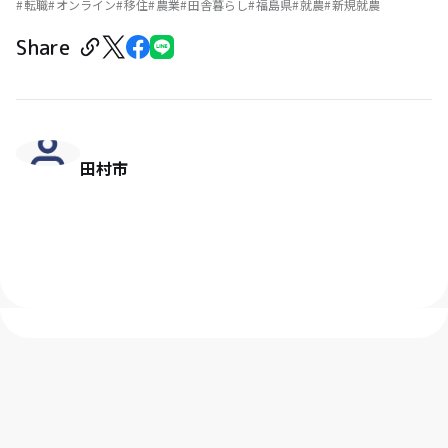
転職
オンライン
移住
農業
田舎暮らし
福島県
就農
新規就農
Share
田村市