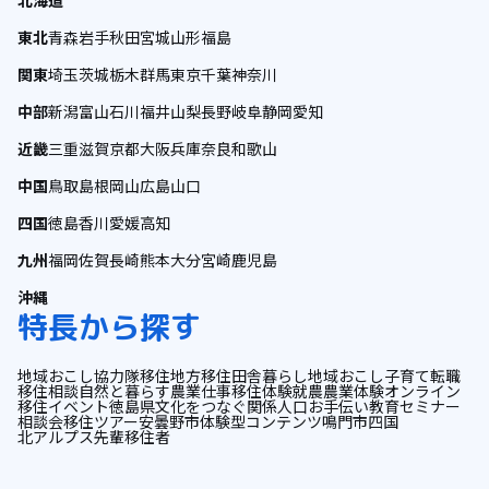
北海道
東北
青森
岩手
秋田
宮城
山形
福島
関東
埼玉
茨城
栃木
群馬
東京
千葉
神奈川
中部
新潟
富山
石川
福井
山梨
長野
岐阜
静岡
愛知
近畿
三重
滋賀
京都
大阪
兵庫
奈良
和歌山
中国
鳥取
島根
岡山
広島
山口
四国
徳島
香川
愛媛
高知
九州
福岡
佐賀
長崎
熊本
大分
宮崎
鹿児島
沖縄
特長から探す
地域おこし協力隊
移住
地方移住
田舎暮らし
地域おこし
子育て
転職
移住相談
自然と暮らす
農業
仕事
移住体験
就農
農業体験
オンライン
移住イベント
徳島県
文化をつなぐ
関係人口
お手伝い
教育
セミナー
相談会
移住ツアー
安曇野市
体験型コンテンツ
鳴門市
四国
北アルプス
先輩移住者