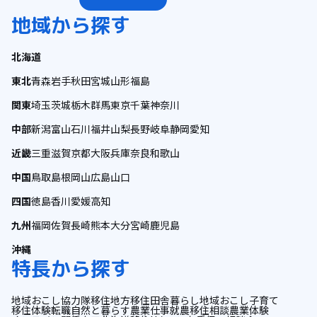
地域から探す
北海道
東北
青森
岩手
秋田
宮城
山形
福島
関東
埼玉
茨城
栃木
群馬
東京
千葉
神奈川
中部
新潟
富山
石川
福井
山梨
長野
岐阜
静岡
愛知
近畿
三重
滋賀
京都
大阪
兵庫
奈良
和歌山
中国
鳥取
島根
岡山
広島
山口
四国
徳島
香川
愛媛
高知
九州
福岡
佐賀
長崎
熊本
大分
宮崎
鹿児島
沖縄
特長から探す
地域おこし協力隊
移住
地方移住
田舎暮らし
地域おこし
子育て
移住体験
転職
自然と暮らす
農業
仕事
就農
移住相談
農業体験