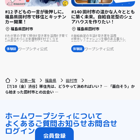
#140 田村市の温かな人々ととも
#12 子どもの一言が後押しに。
に築く未来。自給自足型のシェ
福島県田村市で移住とキッチン
アハウスを作りたい！
カー開業！
福島県田村市
福島県田村市
自給自足の生活
空き家を活用
わが家の子育て移住
空き家を活用
子育て
移住してチャレンジ
畑のある暮らし
二足のわらじ
支援制度
村でくらす
村でくらす
自然と暮らす
地域おこし
田舎暮らし
夢の暮らし
子育て移住
移住を機に起業
移住相談
夢の暮らし
#わが家の子育て移住
集落で暮らす
地域おこし協力隊
スポーツで豊かに
温泉の近く
ワープシティ公式
ワープシティ公式
体験談
体験談
古民家を活用
歴史をつむぐ
移住体験
シェアハウスで暮らす
島暮らし
移住先で理想の暮らし
地域を活性化
地域おこし協力隊に聞いてみた
記事一覧
福島県
田村市
【7/10（金）渋谷】移住先は、どうやって決めればいい？ ― 「面白そう」か
ら始まった田村市との出会い ―
ホーム
ワープシティについて
よくあるご質問
お知らせ
お問合せ
ログイン
会員登録