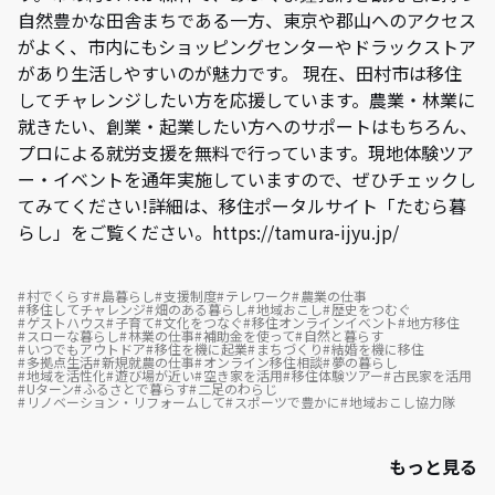
自然豊かな田舎まちである一方、東京や郡山へのアクセス
がよく、市内にもショッピングセンターやドラックストア
があり生活しやすいのが魅力です。 現在、田村市は移住
してチャレンジしたい方を応援しています。農業・林業に
就きたい、創業・起業したい方へのサポートはもちろん、
プロによる就労支援を無料で行っています。現地体験ツア
ー・イベントを通年実施していますので、ぜひチェックし
てみてください!詳細は、移住ポータルサイト「たむら暮
らし」をご覧ください。https://tamura-ijyu.jp/
村でくらす
島暮らし
支援制度
テレワーク
農業の仕事
移住してチャレンジ
畑のある暮らし
地域おこし
歴史をつむぐ
ゲストハウス
子育て
文化をつなぐ
移住オンラインイベント
地方移住
スローな暮らし
林業の仕事
補助金を使って
自然と暮らす
いつでもアウトドア
移住を機に起業
まちづくり
結婚を機に移住
多拠点生活
新規就農の仕事
オンライン移住相談
夢の暮らし
地域を活性化
遊び場が近い
空き家を活用
移住体験ツアー
古民家を活用
Uターン
ふるさとで暮らす
二足のわらじ
リノベーション・リフォームして
スポーツで豊かに
地域おこし協力隊
もっと見る