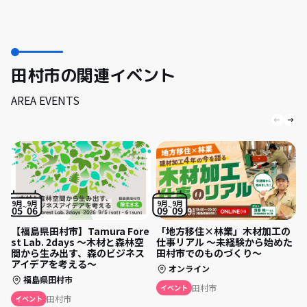
田村市の関連イベント
AREA EVENTS
9月
9月
9月
9月
05
06
09
09
【福島県田村市】Tamura Fore
「地方移住×林業」木材加工の
st Lab. 2days 〜木材と森林空
仕事リアル 〜未経験から始めた
間から生み出す、森のビジネス
田村市でのものづくり〜
アイデアを考える〜
オンライン
福島県田村市
田村市
イベント
田村市
イベント