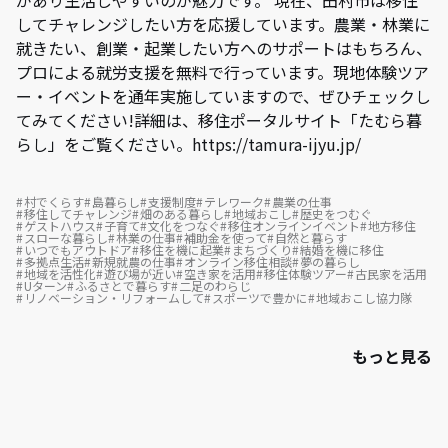
があり生活しやすいのが魅力です。 現在、田村市は移住
してチャレンジしたい方を応援しています。農業・林業に
就きたい、創業・起業したい方へのサポートはもちろん、
プロによる就労支援を無料で行っています。現地体験ツア
ー・イベントを通年実施していますので、ぜひチェックし
てみてください!詳細は、移住ポータルサイト「たむら暮
らし」をご覧ください。https://tamura-ijyu.jp/
村でくらす
島暮らし
支援制度
テレワーク
農業の仕事
移住してチャレンジ
畑のある暮らし
地域おこし
歴史をつむぐ
ゲストハウス
子育て
文化をつなぐ
移住オンラインイベント
地方移住
スローな暮らし
林業の仕事
補助金を使って
自然と暮らす
いつでもアウトドア
移住を機に起業
まちづくり
結婚を機に移住
多拠点生活
新規就農の仕事
オンライン移住相談
夢の暮らし
地域を活性化
遊び場が近い
空き家を活用
移住体験ツアー
古民家を活用
Uターン
ふるさとで暮らす
二足のわらじ
リノベーション・リフォームして
スポーツで豊かに
地域おこし協力隊
もっと見る