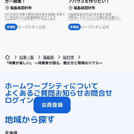
アハウスを作りたい！
カー開業！
福島県田村市
福島県田村市
自給自足の生活
空き家を活用
わが家の子育て移住
空き家を活用
子育て
移住してチャレンジ
畑のある暮らし
二足のわらじ
支援制度
村でくらす
村でくらす
自然と暮らす
地域おこし
田舎暮らし
夢の暮らし
子育て移住
移住を機に起業
移住相談
夢の暮らし
#わが家の子育て移住
集落で暮らす
地域おこし協力隊
スポーツで豊かに
温泉の近く
ワープシティ公式
ワープシティ公式
体験談
体験談
古民家を活用
歴史をつむぐ
移住体験
シェアハウスで暮らす
島暮らし
移住先で理想の暮らし
地域を活性化
地域おこし協力隊に聞いてみた
記事一覧
福島県
田村市
「林業が楽しい」 〜林業家が語る、働き方と現場のリアル～
ホーム
ワープシティについて
よくあるご質問
お知らせ
お問合せ
ログイン
会員登録
地域から探す
北海道