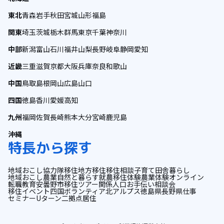
東北
青森
岩手
秋田
宮城
山形
福島
関東
埼玉
茨城
栃木
群馬
東京
千葉
神奈川
中部
新潟
富山
石川
福井
山梨
長野
岐阜
静岡
愛知
近畿
三重
滋賀
京都
大阪
兵庫
奈良
和歌山
中国
鳥取
島根
岡山
広島
山口
四国
徳島
香川
愛媛
高知
九州
福岡
佐賀
長崎
熊本
大分
宮崎
鹿児島
沖縄
特長から探す
地域おこし協力隊
移住
地方移住
移住相談
子育て
田舎暮らし
地域おこし
農業
自然と暮らす
就農
移住体験
農業体験
オンライン
転職
教育
安曇野市
移住ツアー
関係人口
お手伝い
相談会
移住イベント
四国
ボランティア
北アルプス
徳島県
長野県
仕事
セミナー
Uターン
二拠点居住