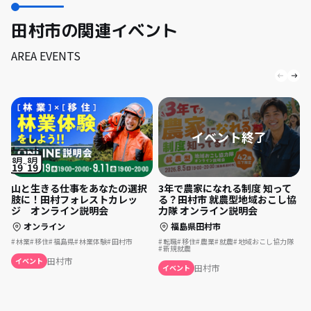
田村市の関連イベント
AREA EVENTS
8月
8月
19
19
山と生きる仕事をあなたの選択
3年で農家になれる制度 知って
肢に！田村フォレストカレッ
る？田村市 就農型地域おこし協
ジ オンライン説明会
力隊 オンライン説明会
オンライン
福島県田村市
林業
移住
福島県
林業体験
田村市
転職
移住
農業
就農
地域おこし協力隊
新規就農
田村市
イベント
田村市
イベント