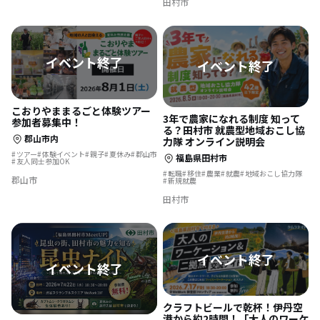
田村市
こおりやままるごと体験ツアー
3年で農家になれる制度 知って
参加者募集中！
る？田村市 就農型地域おこし協
郡山市内
力隊 オンライン説明会
ツアー
体験イベント
親子
夏休み
郡山市
福島県田村市
友人同士参加OK
転職
移住
農業
就農
地域おこし協力隊
郡山市
新規就農
田村市
クラフトビールで乾杯！伊丹空
港から約2時間！「大人のワーケ