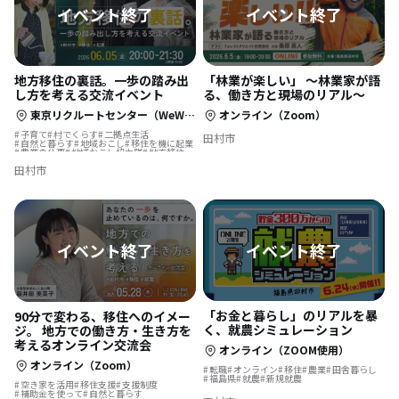
「林業が楽しい」 〜林業家が語
地方移住の裏話。一歩の踏み出
る、働き方と現場のリアル～
し方を考える交流イベント
オンライン（Zoom）
東京リクルートセンター（WeWork 渋谷スクランブルスクエア内）
子育て
村でくらす
二拠点生活
田村市
自然と暮らす
地域おこし
移住を機に起業
農業の仕事
地域おこし協力隊
地方移住
古民家を活用
林業の仕事
島暮らし
田村市
まちづくり
「お金と暮らし」のリアルを暴
90分で変わる、移住へのイメー
く、就農シミュレーション
ジ。 地方での働き方・生き方を
考えるオンライン交流会
オンライン（ZOOM使用）
オンライン（Zoom）
転職
オンライン
移住
農業
田舎暮らし
福島県
就農
新規就農
空き家を活用
移住支援
支援制度
補助金を使って
自然と暮らす