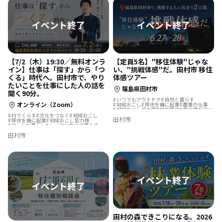
【7/2（木）19:30／無料オンラ
【定員5名】"移住体験"じゃな
イン】仕事は「探す」から「つ
い、"挑戦体感"だ。田村市 移住
くる」時代へ。田村市で、やり
体感ツアー
たいことを仕事にした人の話を
福島県田村市
聞く90分。
いつでもアウトドア
自然と暮らす
オンライン（Zoom）
地域おこし
移住を機に起業
農業の仕事
地域おこし協力隊
地方移住
遊び場が近い
村でくらす
文化をつなぐ
地域おこし
田村市
移住を機に起業
地域おこし協力隊
アートな暮らし
シェアハウスで暮らす
田村市
田村の森できこりになる。2026