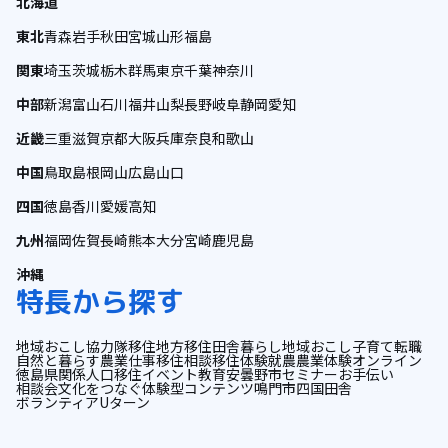
北海道
東北
青森
岩手
秋田
宮城
山形
福島
関東
埼玉
茨城
栃木
群馬
東京
千葉
神奈川
中部
新潟
富山
石川
福井
山梨
長野
岐阜
静岡
愛知
近畿
三重
滋賀
京都
大阪
兵庫
奈良
和歌山
中国
鳥取
島根
岡山
広島
山口
四国
徳島
香川
愛媛
高知
九州
福岡
佐賀
長崎
熊本
大分
宮崎
鹿児島
沖縄
特長から探す
地域おこし協力隊
移住
地方移住
田舎暮らし
地域おこし
子育て
転職
自然と暮らす
農業
仕事
移住相談
移住体験
就農
農業体験
オンライン
徳島県
関係人口
移住イベント
教育
安曇野市
セミナー
お手伝い
相談会
文化をつなぐ
体験型コンテンツ
鳴門市
四国
田舎
ボランティア
Uターン