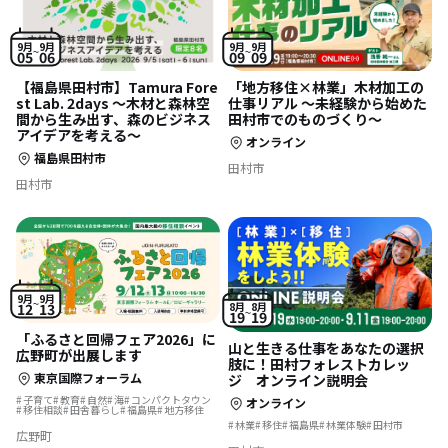
9月
9月
9月
9月
05
06
09
09
【福島県田村市】Tamura Fore
「地方移住×林業」木材加工の
st Lab. 2days 〜木材と森林空
仕事リアル 〜未経験から始めた
間から生み出す、森のビジネス
田村市でのものづくり〜
アイデアを考える〜
オンライン
福島県田村市
田村市
田村市
9月
9月
12
13
8月
8月
19
19
「ふるさと回帰フェア2026」に
山と生きる仕事をあなたの選択
広野町が出展します
肢に！田村フォレストカレッ
東京国際フォーラム
ジ オンライン説明会
子育て
教育
自然
海
コンパクトタウン
オンライン
移住相談
田舎暮らし
福島県
地方移住
林業
移住
福島県
林業体験
田村市
広野町