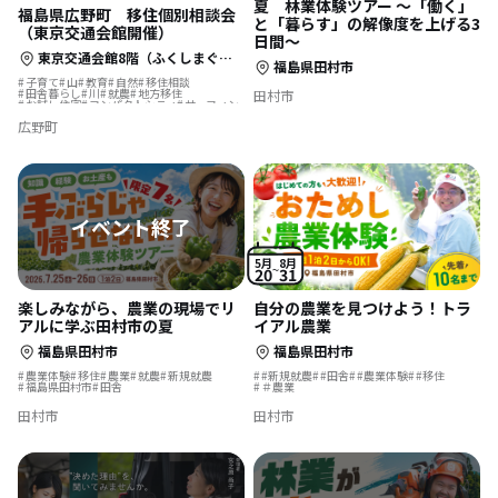
夏 林業体験ツアー ～「働く」
福島県広野町 移住個別相談会
と「暮らす」の解像度を上げる3
（東京交通会館開催）
日間～
東京交通会館8階（ふくしまぐらし相談センター）
福島県田村市
子育て
山
教育
自然
移住相談
田舎暮らし
川
就農
地方移住
田村市
お試し住宅
コンパクトシティ
サーフィン
広野町
5月
8月
20
31
楽しみながら、農業の現場でリ
自分の農業を見つけよう！トラ
アルに学ぶ田村市の夏
イアル農業
福島県田村市
福島県田村市
農業体験
移住
農業
就農
新規就農
#新規就農
#田舎
#農業体験
#移住
福島県田村市
田舎
＃農業
田村市
田村市