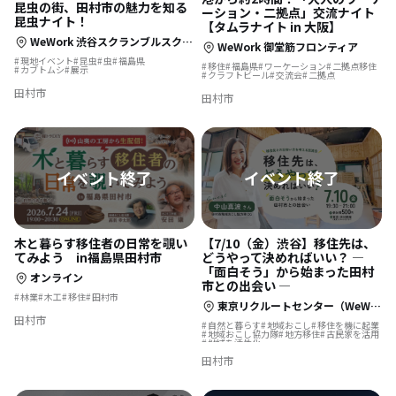
昆虫の街、田村市の魅力を知る
ーション・二拠点」交流ナイト
昆虫ナイト！
【タムラナイト in 大阪】
WeWork 渋谷スクランブルスクエア 39F
WeWork 御堂筋フロンティア
現地イベント
昆虫
虫
福島県
移住
福島県
ワーケーション
二拠点移住
カブトムシ
展示
クラフトビール
交流会
二拠点
田村市
田村市
木と暮らす移住者の日常を覗い
【7/10（金）渋谷】移住先は、
てみよう in福島県田村市
どうやって決めればいい？ ―
「面白そう」から始まった田村
オンライン
市との出会い ―
林業
木工
移住
田村市
東京リクルートセンター（WeWork 渋谷スクランブルスクエア内）
田村市
自然と暮らす
地域おこし
移住を機に起業
地域おこし協力隊
地方移住
古民家を活用
地域を活性化
田村市