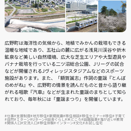
広野町は海洋性の気候から、地植でみかんの栽培もできる
温暖な地域であり、五社山の麓に広がる浅見川渓谷や折木
鉱泉など美しい自然環境、広大な芝生エリアや大型遊具や
バナナ栽培を行っている二ツ沼総合公園、Jリーグの試合
などが開催されるJヴィレッジスタジアムなどのスポーツ
施設があります。また、「額賀誠志」作詞の童謡『とんぼ
のめがね』や、広野町の情景を読んだものと昔から語り継
がれる唱歌『汽車』などが生まれた童謡のまちとして知ら
れており、毎年秋には「童謡まつり」を開催しています。
仕事
支援制度
地方移住
新規就農
移住相談
移住セミナー
移住
子育て
自然
Ｉターン
Uターン
田舎ぐらし
米どころ
田園風景
海が近い
教育
関係人口
交流人口
移住体験
インターン
文化
お試し住宅