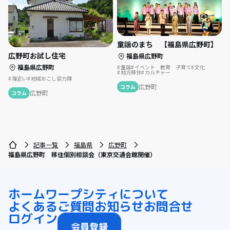
童謡のまち 【福島県広野町】
広野町お試し住宅
福島県広野町
福島県広野町
童謡
イベント 教育 子育て
文化
地方移住
カルチャー
海近い
地域おこし協力隊
広野町
コラム
広野町
コラム
記事一覧
福島県
広野町
福島県広野町 移住個別相談会（東京交通会館開催）
ホーム
ワープシティについて
よくあるご質問
お知らせ
お問合せ
ログイン
会員登録