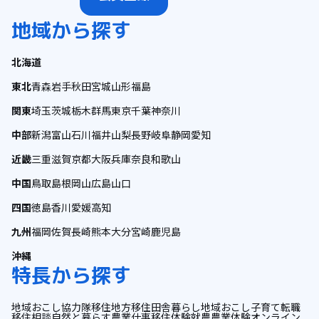
地域から探す
北海道
東北
青森
岩手
秋田
宮城
山形
福島
関東
埼玉
茨城
栃木
群馬
東京
千葉
神奈川
中部
新潟
富山
石川
福井
山梨
長野
岐阜
静岡
愛知
近畿
三重
滋賀
京都
大阪
兵庫
奈良
和歌山
中国
鳥取
島根
岡山
広島
山口
四国
徳島
香川
愛媛
高知
九州
福岡
佐賀
長崎
熊本
大分
宮崎
鹿児島
沖縄
特長から探す
地域おこし協力隊
移住
地方移住
田舎暮らし
地域おこし
子育て
転職
移住相談
自然と暮らす
農業
仕事
移住体験
就農
農業体験
オンライン