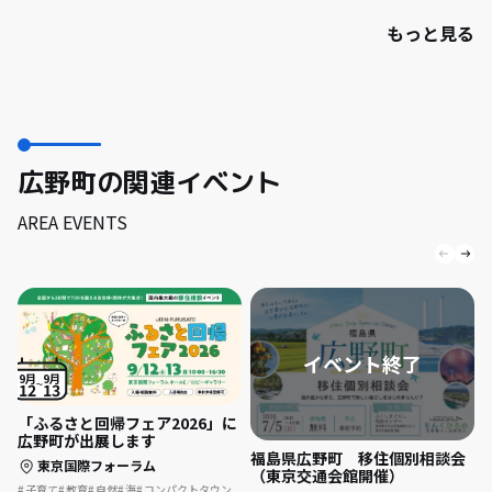
もっと見る
広野町の関連イベント
AREA EVENTS
9月
9月
12
13
「ふるさと回帰フェア2026」に
広野町が出展します
福島県広野町 移住個別相談会
東京国際フォーラム
（東京交通会館開催）
子育て
教育
自然
海
コンパクトタウン