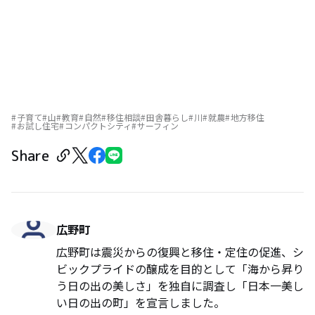
子育て
山
教育
自然
移住相談
田舎暮らし
川
就農
地方移住
お試し住宅
コンパクトシティ
サーフィン
Share
広野町
広野町は震災からの復興と移住・定住の促進、シ
ビックプライドの醸成を目的として「海から昇り
う日の出の美しさ」を独自に調査し「日本一美し
い日の出の町」を宣言しました。