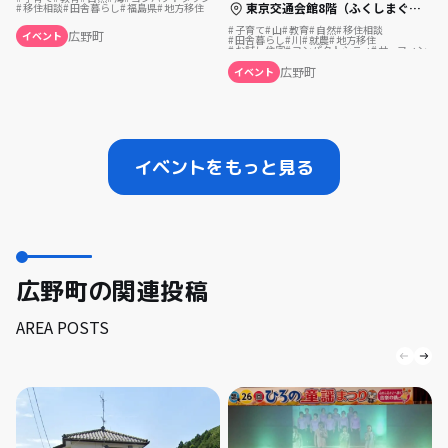
東京交通会館8階（ふくしまぐらし相談センター）
移住相談
田舎暮らし
福島県
地方移住
子育て
山
教育
自然
移住相談
広野町
イベント
田舎暮らし
川
就農
地方移住
お試し住宅
コンパクトシティ
サーフィン
広野町
イベント
イベントをもっと見る
広野町の関連投稿
AREA POSTS