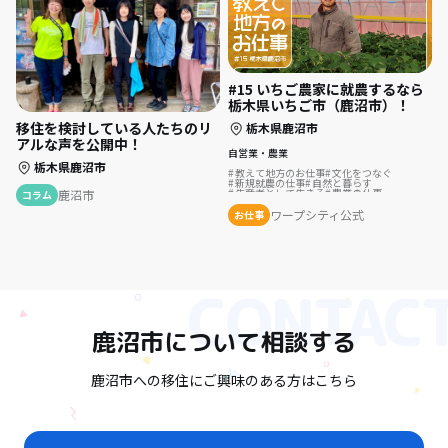
#15 いちご農家に就農するなら
栃木県いちご市（鹿沼市）！
移住を検討している人たちのリ
栃木県鹿沼市
アルな声を公開中！
自営業・農業
栃木県鹿沼市
教えて地方のお仕事
文化をつなぐ
新規就農の仕事
自然と暮らす
生産者として生きる
農業の仕事
鹿沼市
コラム
ワープシティ公式
お仕事
鹿沼市
について相談する
鹿沼市への移住にご興味のある方はこちら