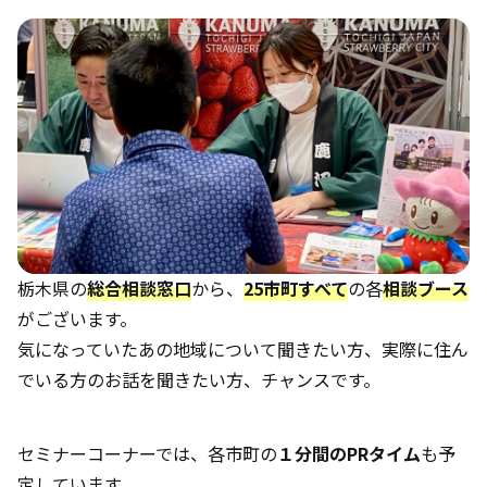
栃木県の
総合相談窓口
から、
25市町すべて
の各
相談ブース
がございます。
気になっていたあの地域について聞きたい方、実際に住ん
でいる方のお話を聞きたい方、チャンスです。
セミナーコーナーでは、各市町の
１分間のPRタイム
も予
定しています。