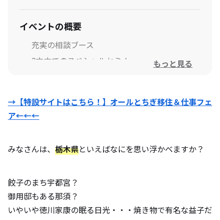
イベントの概要
充実の相談ブース
2本立てのスペシャルセミナー
もっと見る
ファミリーコーナー＆ワークショップ
→【特設サイトはこちら！】オールとちぎ移住＆仕事フェ
予約をすれば来場者特典がもらえる
ア←←←
イベントについてもっと詳しく知りたい方
みなさんは、
栃木県
といえばなにを思い浮かべますか？
は
餃子のまち宇都宮？
御用邸もある那須？
いやいや徳川家康の眠る日光・・・焼き物で有名な益子だ