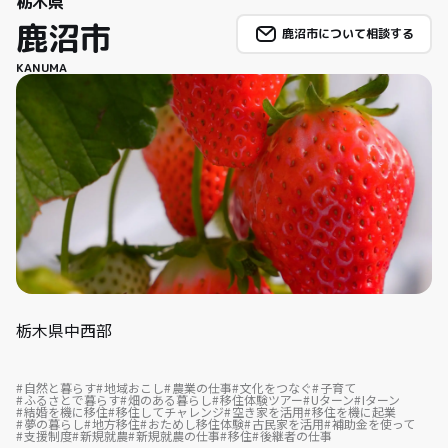
栃木県
鹿沼市
鹿沼市について相談する
KANUMA
栃木県中西部
自然と暮らす
地域おこし
農業の仕事
文化をつなぐ
子育て
ふるさとで暮らす
畑のある暮らし
移住体験ツアー
Uターン
Iターン
結婚を機に移住
移住してチャレンジ
空き家を活用
移住を機に起業
夢の暮らし
地方移住
おためし移住体験
古民家を活用
補助金を使って
支援制度
新規就農
新規就農の仕事
移住
後継者の仕事