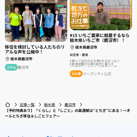
#15 いちご農家に就農するなら
栃木県いちご市（鹿沼市）！
移住を検討している人たちのリ
栃木県鹿沼市
アルな声を公開中！
自営業・農業
栃木県鹿沼市
教えて地方のお仕事
文化をつなぐ
新規就農の仕事
自然と暮らす
生産者として生きる
農業の仕事
鹿沼市
コラム
ワープシティ公式
お仕事
記事一覧
栃木県
鹿沼市
【予約特典あり】「くらし」と「しごと」の最適解は“とちぎ”にある！～オ
ールとちぎ移住＆しごとフェア～