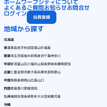
ホーム
ワープシティについて
よくあるご質問
お知らせ
お問合せ
ログイン
会員登録
地域から探す
北海道
東北
青森
岩手
秋田
宮城
山形
福島
関東
埼玉
茨城
栃木
群馬
東京
千葉
神奈川
中部
新潟
富山
石川
福井
山梨
長野
岐阜
静岡
愛知
近畿
三重
滋賀
京都
大阪
兵庫
奈良
和歌山
中国
鳥取
島根
岡山
広島
山口
四国
徳島
香川
愛媛
高知
九州
福岡
佐賀
長崎
熊本
大分
宮崎
鹿児島
沖縄