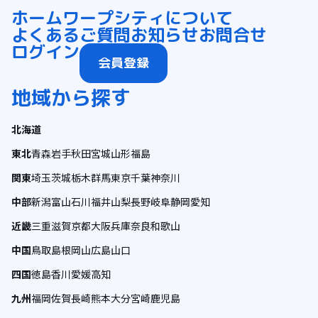
ホーム
ワープシティについて
よくあるご質問
お知らせ
お問合せ
ログイン
会員登録
地域から探す
北海道
東北
青森
岩手
秋田
宮城
山形
福島
関東
埼玉
茨城
栃木
群馬
東京
千葉
神奈川
中部
新潟
富山
石川
福井
山梨
長野
岐阜
静岡
愛知
近畿
三重
滋賀
京都
大阪
兵庫
奈良
和歌山
中国
鳥取
島根
岡山
広島
山口
四国
徳島
香川
愛媛
高知
九州
福岡
佐賀
長崎
熊本
大分
宮崎
鹿児島