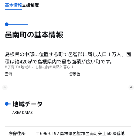
基本情報
支援制度
邑南町の基本情報
島根県の中部に位置する町で邑智郡に属し人口１万人。面
積は約420㎢で島根県内で最も面積が広い町です。
子育て
地域おこし協力隊
自然と暮らす
雲海
雪景色
地域データ
AREA DATAS
庁舎住所
〒696-0192
島根県邑智郡邑南町矢上6000番地