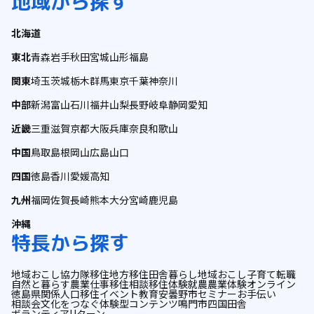
地域から探す
北海道
東北
青森
岩手
秋田
宮城
山形
福島
関東
埼玉
茨城
栃木
群馬
東京
千葉
神奈川
中部
新潟
富山
石川
福井
山梨
長野
岐阜
静岡
愛知
近畿
三重
滋賀
京都
大阪
兵庫
奈良
和歌山
中国
鳥取
島根
岡山
広島
山口
四国
徳島
香川
愛媛
高知
九州
福岡
佐賀
長崎
熊本
大分
宮崎
鹿児島
沖縄
特長から探す
地域おこし協力隊
移住
地方移住
田舎暮らし
地域おこし
子育て
転職
自然と暮らす
農業
仕事
移住相談
移住体験
就農
農業体験
オンライン
徳島県
関係人口
移住イベント
教育
安曇野市
セミナー
お手伝い
相談会
文化をつなぐ
体験型コンテンツ
鳴門市
四国
田舎
ボランティア
Uターン