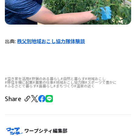
出典:
秩父別地域おこし協力隊体験談
空き家を活用
狩猟のある暮らし
自然と暮らす
地域おこし
移住を機に起業
農業の仕事
地域おこし協力隊
スポーツで豊かに
ふるさとで暮らす
島暮らし
まちづくり
温泉の近く
Share
ワープシティ編集部