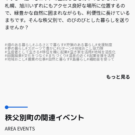
札幌、旭川いずれにもアクセス良好な場所に位置するの
で、緑豊かな自然に囲まれながらも、利便性に長けている
まちです。そんな秩父別で、のびのびとした暮らしを送り
ませんか？
畑のある暮らし
ふるさとで暮らす
狩猟のある暮らし
支援制度
夢の暮らし
スポーツで豊かに
Uターン
地域おこし協力隊
生産者として生きる
移住を機に起業
空き家を活用
地域を活性化
田園風景
文化をつなぐ
まちづくり
温泉の近く
起業支援を活用
地域おこし
農業の仕事
自然と暮らす
島暮らし
補助金を使って
もっと見る
秩父別町の関連イベント
AREA EVENTS