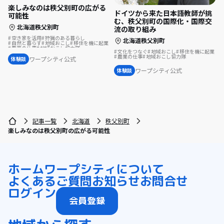
楽しみなのは秩父別町の広がる
ドイツから来た日本語教師が挑
可能性
む、秩父別町の国際化・国際交
北海道秩父別町
流の取り組み
空き家を活用
狩猟のある暮らし
北海道秩父別町
自然と暮らす
地域おこし
移住を機に起業
農業の仕事
地域おこし協力隊
文化をつなぐ
地域おこし
移住を機に起業
スポーツで豊かに
ふるさとで暮らす
農業の仕事
地域おこし協力隊
島暮らし
まちづくり
温泉の近く
ワープシティ公式
体験談
ワープシティ公式
体験談
記事一覧
北海道
秩父別町
楽しみなのは秩父別町の広がる可能性
ホーム
ワープシティについて
よくあるご質問
お知らせ
お問合せ
ログイン
会員登録