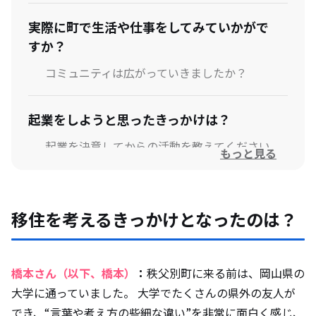
実際に町で生活や仕事をしてみていかがで
すか？
コミュニティは広がっていきましたか？
起業をしようと思ったきっかけは？
起業を決意してからの活動を教えてください
もっと見る
町の面白いところやお気に入りの場所を教えて
下さい
移住を考えるきっかけとなったのは？
今後の展望は？
橋本さん（以下、橋本）
：
秩父別町に来る前は、岡山県の
移住を検討している方へメッセージをお願
大学に通っていました。 大学でたくさんの県外の友人が
いします
でき、“言葉や考え方の些細な違い”を非常に面白く感じ、