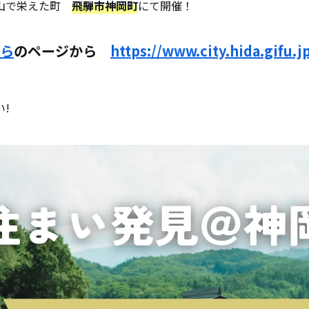
鉱山で栄えた町
飛騨市神岡町
にて開催！
ら
のページから
https://www.city.hida.gifu.j
!