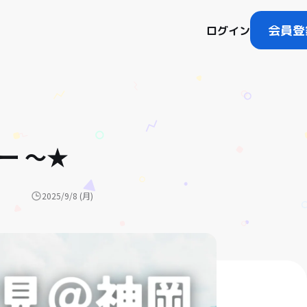
会員登
ログイン
ー ～★
2025/9/8 (月)