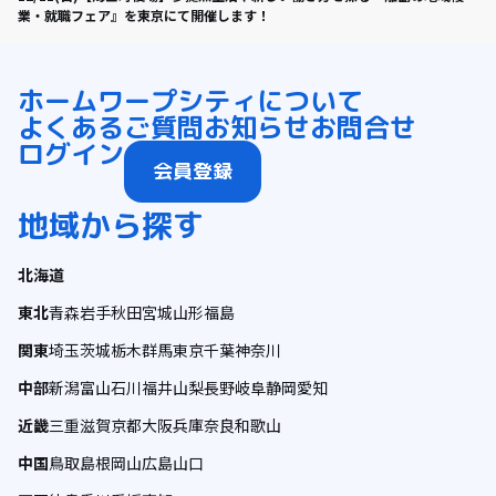
業・就職フェア』を東京にて開催します！
ホーム
ワープシティについて
よくあるご質問
お知らせ
お問合せ
ログイン
会員登録
地域から探す
北海道
東北
青森
岩手
秋田
宮城
山形
福島
関東
埼玉
茨城
栃木
群馬
東京
千葉
神奈川
中部
新潟
富山
石川
福井
山梨
長野
岐阜
静岡
愛知
近畿
三重
滋賀
京都
大阪
兵庫
奈良
和歌山
中国
鳥取
島根
岡山
広島
山口