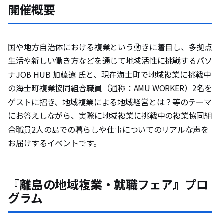
について
開催概要
海士町とは
国や地方自治体における複業という動きに着目し、多拠点
生活や新しい働き方などを通じて地域活性に挑戦するパソ
海士町らしい価値観
ナJOB HUB 加藤遼 氏と、現在海士町で地域複業に挑戦中
の海士町複業協同組合職員（通称：AMU WORKER）2名を
ゲストに招き、地域複業による地域経営とは？等のテーマ
にお答えしながら、実際に地域複業に挑戦中の複業協同組
合職員2人の島での暮らしや仕事についてのリアルな声を
お届けするイベントです。
『離島の地域複業・就職フェア』プロ
グラム