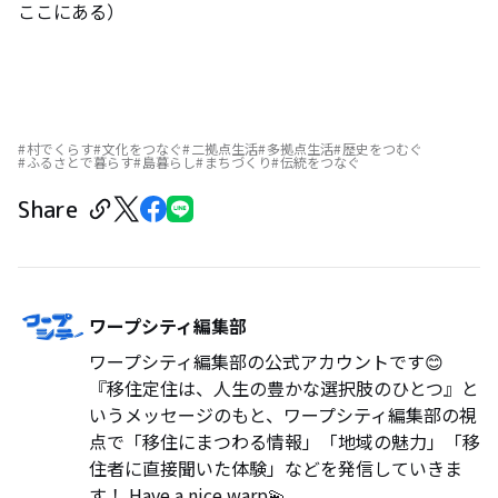
ここにある）
村でくらす
文化をつなぐ
二拠点生活
多拠点生活
歴史をつむぐ
ふるさとで暮らす
島暮らし
まちづくり
伝統をつなぐ
Share
ワープシティ編集部
ワープシティ編集部の公式アカウントです😊
『移住定住は、人生の豊かな選択肢のひとつ』と
いうメッセージのもと、ワープシティ編集部の視
点で「移住にまつわる情報」「地域の魅力」「移
住者に直接聞いた体験」などを発信していきま
す！ Have a nice warp💫