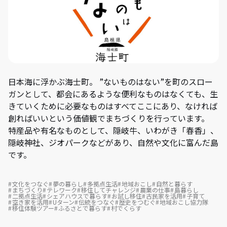
日本海に浮かぶ海士町。 ”ないものはない”を町のスロー
ガンとして、都会にあるような便利なものはなくても、生
きていくために必要なものはすべてここにあり、なければ
創ればいいという価値観でまちづくりを行っています。
特産品や有名なものとして、隠岐牛、いわがき「春香」、
隠岐神社、ジオパークなどがあり、自然や文化に富んだ島
です。
文化をつなぐ
夢の暮らし
多拠点生活
地域おこし
自然と暮らす
まちづくり
テレワーク
移住してチャレンジ
農業の仕事
島暮らし
二拠点生活
シェアハウスで暮らす
お試し移住
古民家を活用
子育て
空き家を活用
Uターン
伝統をつなぐ
歴史をつむぐ
地域おこし協力隊
移住体験ツアー
ふるさとで暮らす
村でくらす