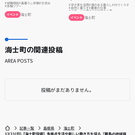
就職相談
島暮らし体験
交流会
空き家を活用
畑のある暮らし
村でくらす
体験ツアー
自然と暮らす
農業の仕事
スポーツで豊かに
林業の仕事
シェアハウスで暮らす
お試し移住
海士町
イベント
ふるさとで暮らす
島暮らし
まちづくり
海士町
イベント
海士町の関連投稿
AREA POSTS
投稿がまだありません。
記事一覧
島根県
海士町
12/11(日)【海士町役場】多拠点生活や新しい働き方を探る『離島の地域複