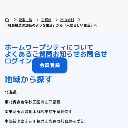
記事一覧
京都府
南山城村
「社会構造の部品のような生活」から「人間らしい生活」へ
ホーム
ワープシティについて
よくあるご質問
お知らせ
お問合せ
ログイン
会員登録
地域から探す
北海道
東北
青森
岩手
秋田
宮城
山形
福島
関東
埼玉
茨城
栃木
群馬
東京
千葉
神奈川
中部
新潟
富山
石川
福井
山梨
長野
岐阜
静岡
愛知