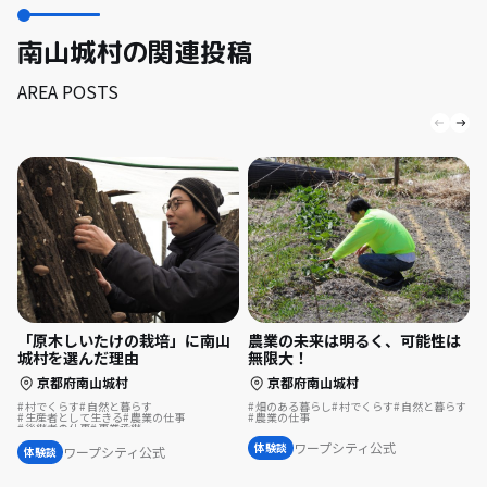
南山城村の関連投稿
AREA POSTS
「原木しいたけの栽培」に南山
農業の未来は明るく、可能性は
城村を選んだ理由
無限大！
京都府南山城村
京都府南山城村
村でくらす
自然と暮らす
畑のある暮らし
村でくらす
自然と暮らす
生産者として生きる
農業の仕事
農業の仕事
後継者の仕事
事業承継
ワープシティ公式
体験談
ワープシティ公式
体験談