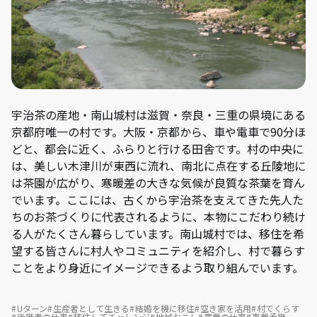
宇治茶の産地・南山城村は滋賀・奈良・三重の県境にある
京都府唯一の村です。大阪・京都から、車や電車で90分ほ
どと、都会に近く、ふらりと行ける田舎です。村の中央に
は、美しい木津川が東西に流れ、南北に点在する丘陵地に
は茶園が広がり、寒暖差の大きな気候が良質な茶葉を育ん
でいます。ここには、古くから宇治茶を支えてきた先人た
ちのお茶づくりに代表されるように、本物にこだわり続け
る人がたくさん暮らしています。南山城村では、移住を希
望する皆さんに村人やコミュニティを紹介し、村で暮らす
ことをより身近にイメージできるよう取り組んでいます。
Uターン
生産者として生きる
結婚を機に移住
空き家を活用
村でくらす
後継者の仕事
移住してチャレンジ
地域おこし
農業の仕事
事業承継