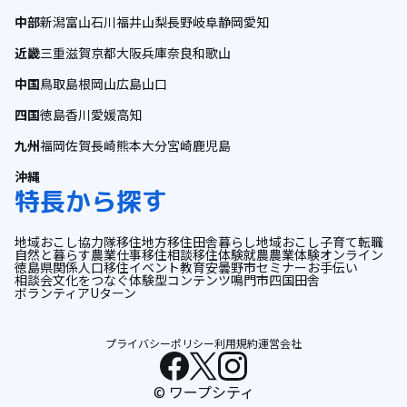
中部
新潟
富山
石川
福井
山梨
長野
岐阜
静岡
愛知
近畿
三重
滋賀
京都
大阪
兵庫
奈良
和歌山
中国
鳥取
島根
岡山
広島
山口
四国
徳島
香川
愛媛
高知
九州
福岡
佐賀
長崎
熊本
大分
宮崎
鹿児島
沖縄
特長から探す
地域おこし協力隊
移住
地方移住
田舎暮らし
地域おこし
子育て
転職
自然と暮らす
農業
仕事
移住相談
移住体験
就農
農業体験
オンライン
徳島県
関係人口
移住イベント
教育
安曇野市
セミナー
お手伝い
相談会
文化をつなぐ
体験型コンテンツ
鳴門市
四国
田舎
ボランティア
Uターン
プライバシーポリシー
利用規約
運営会社
© ワープシティ