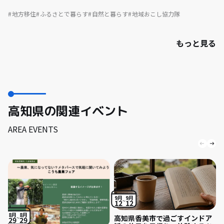
地方移住
ふるさとで暮らす
自然と暮らす
地域おこし協力隊
もっと見る
高知県の関連イベント
AREA EVENTS
9月
9月
12
12
8月
8月
高知県香美市で過ごすインドア
29
29