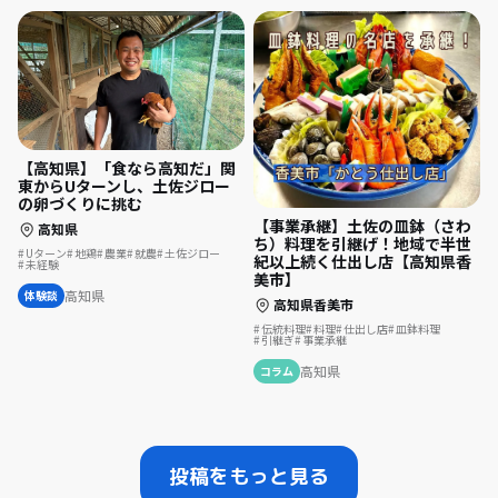
【高知県】「食なら高知だ」関
東からUターンし、土佐ジロー
の卵づくりに挑む
【事業承継】土佐の皿鉢（さわ
高知県
ち）料理を引継げ！地域で半世
Uターン
地鶏
農業
就農
土佐ジロー
紀以上続く仕出し店【高知県香
未経験
美市】
高知県
体験談
高知県香美市
伝統料理
料理
仕出し店
皿鉢料理
引継ぎ
事業承継
高知県
コラム
投稿をもっと見る