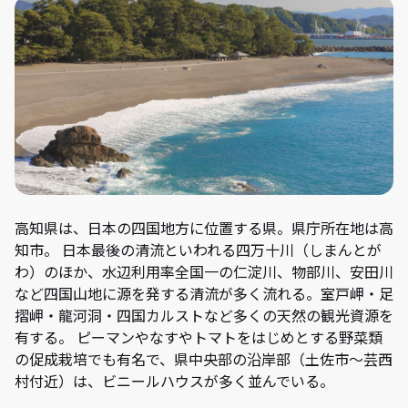
高知県は、日本の四国地方に位置する県。県庁所在地は高
知市。 日本最後の清流といわれる四万十川（しまんとが
わ）のほか、水辺利用率全国一の仁淀川、物部川、安田川
など四国山地に源を発する清流が多く流れる。室戸岬・足
摺岬・龍河洞・四国カルストなど多くの天然の観光資源を
有する。 ピーマンやなすやトマトをはじめとする野菜類
の促成栽培でも有名で、県中央部の沿岸部（土佐市〜芸西
村付近）は、ビニールハウスが多く並んでいる。