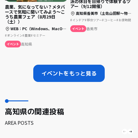
派の休日を日帰りで体験するツ
アー（9/12開催）
農業、気になってない？メタバ
ースで気軽に聞いてみよう～こ
高知県香美市（土佐山田駅〜物部町大栃）
うち農業フェア（8月29日
インドア
移住ツアー
コーヒー
お家時間
（土））
WEB：PC（Windows、MacOS）、スマートフォン、タブレット端末でご参加下さい
香美市
イベント
オンライン
農業
セミナー
高知県
イベント
イベントをもっと見る
高知県の関連投稿
AREA POSTS