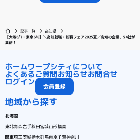
記事一覧
高知県
【大阪6/7・東京6/8】＼高知就職・転職フェア2025夏／高知の企業、54社が
集結！
ホーム
ワープシティについて
よくあるご質問
お知らせ
お問合せ
ログイン
会員登録
地域から探す
北海道
東北
青森
岩手
秋田
宮城
山形
福島
関東
埼玉
茨城
栃木
群馬
東京
千葉
神奈川