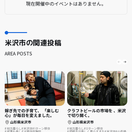
現在開催中のイベントはありません。
米沢市の関連投稿
AREA POSTS
嫁ぎ先での子育て、 「楽しむ
クラフトビールの市場を 、米沢
心」が毎日を変えました。
で切り開く。
山形県米沢市
山形県米沢市
地方暮らし
米沢住
Iターン移住
地方暮らし
Uターン移住
何事も楽しむ
移住体験談
同級生が楽しく暮らすまち
米沢住
山形県