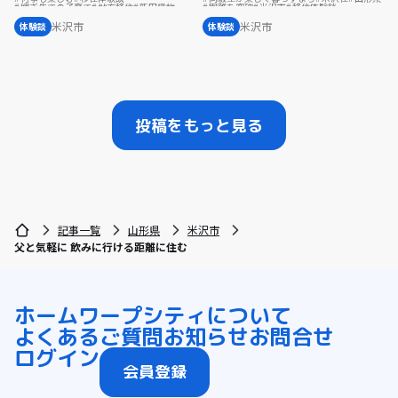
嫁ぎ先での子育て
地方移住
新田織物
困難を突破
米沢市
移住体験談
伝統
米沢暮らし
地域とのつながり
クラフトビール
米沢暮らし
米沢市
米沢市
体験談
体験談
投稿をもっと見る
記事一覧
山形県
米沢市
父と気軽に 飲みに行ける距離に住む
ホーム
ワープシティについて
よくあるご質問
お知らせ
お問合せ
ログイン
会員登録