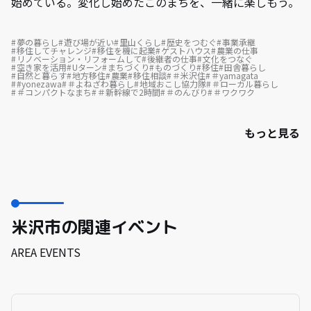
始めている。変化し始めたこのまちを、一緒に楽しもう。
夢の暮らし
遊び場が近い
里山くらし
歴史をつむぐ
事業承継
移住してチャレンジ
移住を機に起業
ゲストハウス
農業の仕事
リノベーション・リフォームして
後継者の仕事
文化をつなぐ
空き家を活用
Uターン
まちづくり
ものづくり
移住
田舎暮らし
自然と暮らす
地方移住
農業
移住相談
＃米沢住
＃yamagata
#yonezawa
＃よねざわ暮らし
地域おこし協力隊
＃ローカル暮らし
＃コンパクトなまち
＃新幹線で2時間
＃のんびり
＃ワクワク
もっと見る
米沢市の関連イベント
AREA EVENTS