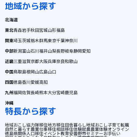
地域から探す
北海道
東北
青森
岩手
秋田
宮城
山形
福島
関東
埼玉
茨城
栃木
群馬
東京
千葉
神奈川
中部
新潟
富山
石川
福井
山梨
長野
岐阜
静岡
愛知
近畿
三重
滋賀
京都
大阪
兵庫
奈良
和歌山
中国
鳥取
島根
岡山
広島
山口
四国
徳島
香川
愛媛
高知
九州
福岡
佐賀
長崎
熊本
大分
宮崎
鹿児島
沖縄
特長から探す
地域おこし協力隊
移住
地方移住
田舎暮らし
地域おこし
子育て
転職
自然と暮らす
農業
仕事
移住相談
移住体験
就農
農業体験
オンライン
徳島県
関係人口
移住イベント
教育
安曇野市
セミナー
お手伝い