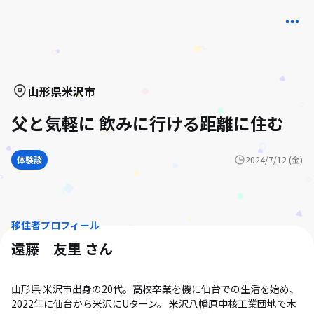
山形県
米沢市
父と気軽に 飲みに行ける距離に住む
体験談
2024/7/12 (金)
移住者プロフィール
遠藤 友里
さん
山形県 米沢市出身の20代。高校卒業を機に仙台での生活を始め、
2022年に仙台から米沢にUターン。 米沢八幡原中核工業団地で木