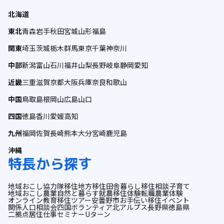
北海道
東北
青森
岩手
秋田
宮城
山形
福島
関東
埼玉
茨城
栃木
群馬
東京
千葉
神奈川
中部
新潟
富山
石川
福井
山梨
長野
岐阜
静岡
愛知
近畿
三重
滋賀
京都
大阪
兵庫
奈良
和歌山
中国
鳥取
島根
岡山
広島
山口
四国
徳島
香川
愛媛
高知
九州
福岡
佐賀
長崎
熊本
大分
宮崎
鹿児島
沖縄
特長から探す
地域おこし協力隊
移住
地方移住
田舎暮らし
移住相談
子育て
地域おこし
農業
自然と暮らす
就農
移住体験
転職
農業体験
オンライン
教育
移住ツアー
安曇野市
お手伝い
移住イベント
関係人口
相談会
四国
ボランティア
北アルプス
長野県
徳島県
二拠点居住
仕事
セミナー
Uターン