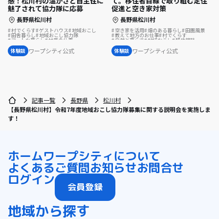
感！松川村の温かさと自主性に
て。移住者目線で取り組む定住
魅了されて協力隊に応募
促進と空き家対策
長野県松川村
長野県松川村
村でくらす
ゲストハウス
地域おこし
空き家を活用
畑のある暮らし
田園風景
田舎暮らし
地域おこし協力隊
教えて地方のお仕事
村でくらす
アートな暮らし
林業の仕事
自然と暮らす
地域おこし
移住相談
シェアハウスで暮らす
地域おこし協力隊
ふるさとで暮らす
地域おこし協力隊に聞いてみた
移住先で理想の暮らし
ワープシティ公式
ワープシティ公式
体験談
体験談
地域おこし協力隊に聞いてみた
記事一覧
長野県
松川村
【長野県松川村】令和7年度地域おこし協力隊募集に関する説明会を実施しま
す！
ホーム
ワープシティについて
よくあるご質問
お知らせ
お問合せ
ログイン
会員登録
地域から探す