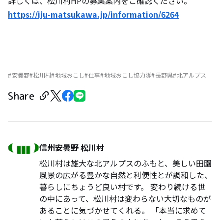
詳しくは、松川村HPの募集案内をご確認ください。
https://iju-matsukawa.jp/information/6264
安曇野
松川村
地域おこし
仕事
地域おこし協力隊
長野県
北アルプス
Share
信州安曇野 松川村
松川村は雄大な北アルプスのふもと、美しい田園
風景の広がる豊かな自然と利便性とが調和した、
暮らしにちょうど良い村です。 変わり続ける世
の中にあって、松川村は変わらない大切なものが
あることに気づかせてくれる。 「本当に求めて