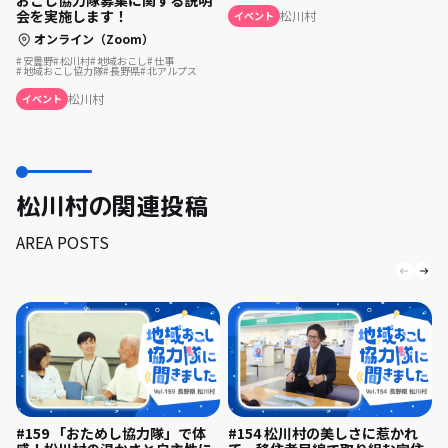
おこし協力隊募集に関する説明
会を実施します！
松川村
イベント
オンライン（Zoom）
安曇野
松川村
地域おこし
仕事
地域おこし協力隊
長野県
北アルプス
松川村
イベント
松川村の関連投稿
AREA POSTS
#159 「おためし協力隊」で体
#154 松川村の美しさに惹かれ