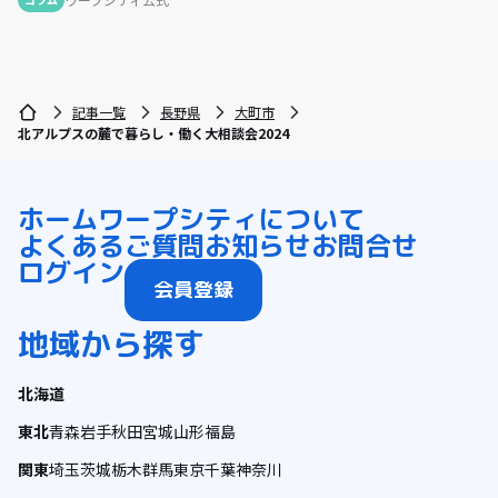
記事一覧
長野県
大町市
北アルプスの麓で暮らし・働く大相談会2024
ホーム
ワープシティについて
よくあるご質問
お知らせ
お問合せ
ログイン
会員登録
地域から探す
北海道
東北
青森
岩手
秋田
宮城
山形
福島
関東
埼玉
茨城
栃木
群馬
東京
千葉
神奈川