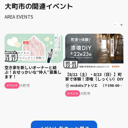
大町市の関連イベント
AREA EVENTS
7月
8月
23
17
8月
8月
22
23
空き家を新しいオーナーと結
ぶ！おせっかいな“仲人”募集し
【8/22（土）・8/23（日）】町
ます！
家で体験！漆喰（しっくい）DIY
midolisアトリエ （〒398-0002 長野県大町市大町五日町 3250）
大町市
イベント
大町市
イベント