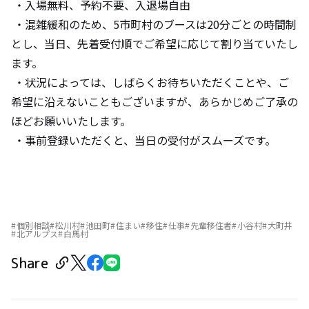
・入場無料、予約不要、入退場自由
・混雑緩和のため、5市町村のブースは20分ごとの時間制
とし、当日、先着受付順でご希望に応じて割り当ていたし
ます。
・状況によっては、しばらくお待ちいただくことや、ご
希望に沿えないこともございますが、あらかじめご了承の
ほどお願いいたします。
・事前登録いただくと、当日の受付がスムーズです。
個別相談
松川村
池田町
住まい
移住
仕事
先輩移住者
小谷村
大町井
北アルプス
白馬村
Share